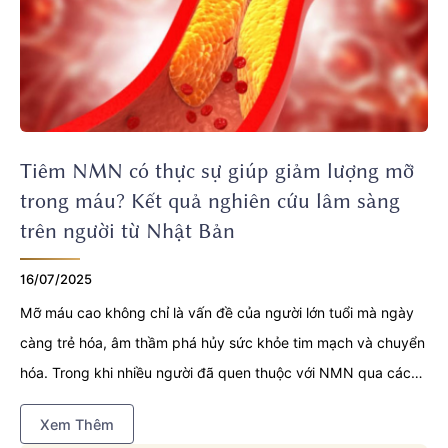
Tiêm NMN có thực sự giúp giảm lượng mỡ
trong máu? Kết quả nghiên cứu lâm sàng
trên người từ Nhật Bản
16/07/2025
Mỡ máu cao không chỉ là vấn đề của người lớn tuổi mà ngày
càng trẻ hóa, âm thầm phá hủy sức khỏe tim mạch và chuyển
hóa. Trong khi nhiều người đã quen thuộc với NMN qua các
công dụng như chống lão hóa, hỗ trợ năng lượng, một hướng
Xem Thêm
nghiên cứu mới đang hé mở tiềm năng đặc biệt: NMN làm