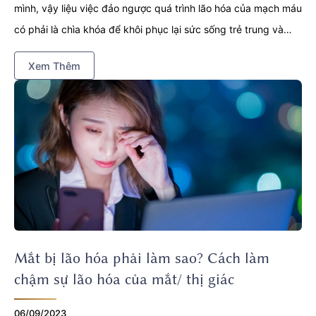
mình, vậy liệu việc đảo ngược quá trình lão hóa của mạch máu
có phải là chìa khóa để khôi phục lại sức sống trẻ trung và
tăng cường cơ bắp? Theo một nghiên cứu mới do các nhà
Xem Thêm
điều tra tại Trường Y hàng đầu - Harvard, câu trả lời dường
như là CÓ, ít nhất là ở chuột.
Mắt bị lão hóa phải làm sao? Cách làm
chậm sự lão hóa của mắt/ thị giác
06/09/2023