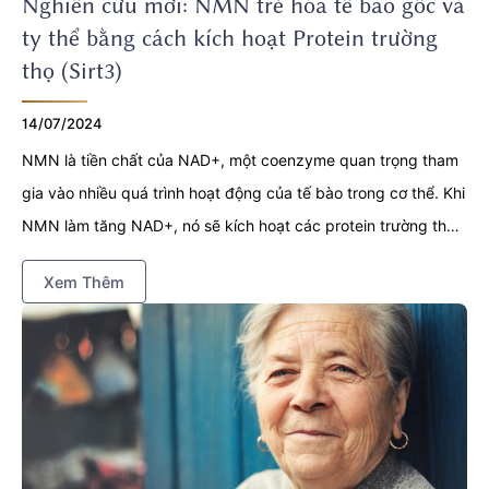
Nghiên cứu mới: NMN trẻ hóa tế bào gốc và
ty thể bằng cách kích hoạt Protein trường
thọ (Sirt3)
14/07/2024
NMN là tiền chất của NAD+, một coenzyme quan trọng tham
gia vào nhiều quá trình hoạt động của tế bào trong cơ thể. Khi
NMN làm tăng NAD+, nó sẽ kích hoạt các protein trường thọ,
đặc biệt là Sirt3 (đóng vai trò quan trọng trong chức năng
Xem Thêm
của ty thể và tế bào gốc). Sirt3 được kích hoạt bởi NMN sẽ
giúp thúc đẩy sự phát triển của tế bào gốc, từ đó chống lại
quá trình lão hóa, cải thiện sức khỏe và kéo dài tuổi thọ.