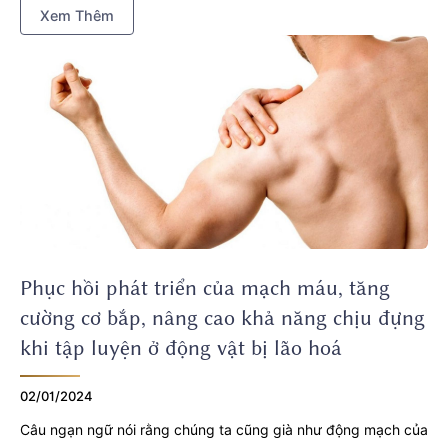
Xem Thêm
của con người về điều này còn hạn chế. Vậy liệu việc bổ sung
nicotinamide mononucleotide bằng đường uống có thể làm
tăng nồng độ NAD + trong máu và thay đổi các rối loạn chức
năng sinh lý ở những người tham gia lớn tuổi khỏe mạnh hay
không?
Phục hồi phát triển của mạch máu, tăng
cường cơ bắp, nâng cao khả năng chịu đựng
khi tập luyện ở động vật bị lão hoá
02/01/2024
Câu ngạn ngữ nói rằng chúng ta cũng già như động mạch của