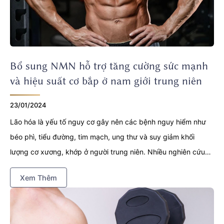
Bổ sung NMN hỗ trợ tăng cường sức mạnh
và hiệu suất cơ bắp ở nam giới trung niên
23/01/2024
Lão hóa là yếu tố nguy cơ gây nên các bệnh nguy hiểm như
béo phì, tiểu đường, tim mạch, ung thư và suy giảm khối
lượng cơ xương, khớp ở người trung niên. Nhiều nghiên cứu
đã chứng minh rằng việc bổ sung Nicotinamide
Xem Thêm
Mononucleotide (NMN) có tác dụng hỗ trợ tăng cường sức
mạnh và hiệu suất cơ bắp ở nam giới trung niên hiệu quả.