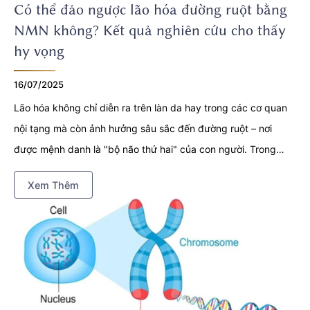
Có thể đảo ngược lão hóa đường ruột bằng
NMN không? Kết quả nghiên cứu cho thấy
hy vọng
16/07/2025
Lão hóa không chỉ diễn ra trên làn da hay trong các cơ quan
nội tạng mà còn ảnh hưởng sâu sắc đến đường ruột – nơi
được mệnh danh là "bộ não thứ hai" của con người. Trong
những năm gần đây, các nhà khoa học đã phát hiện ra rằng
Xem Thêm
đảo ngược quá trình lão hóa đường ruột bằng NMN có thể là
một hướng đi đầy tiềm năng giúp cải thiện sức khỏe toàn diện
và kéo dài tuổi thọ. Vậy NMN tác động đến đường ruột như
thế nào? Và liệu NMN có khả năng phục hồi ruột lão hóa hay
không? Bài viết dưới đây sẽ cung cấp cho bạn góc nhìn
chuyên sâu dựa trên các nghiên cứu khoa học trực quan.