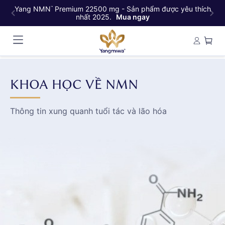
Yang NMN
Premium 22500 mg - Sản phẩm được yêu thích
Y
™
nhất 2025.
Mua ngay
KHOA HỌC VỀ NMN
Thông tin xung quanh tuổi tác và lão hóa