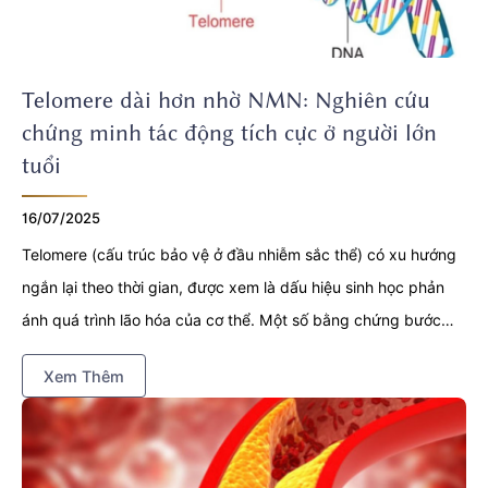
Telomere dài hơn nhờ NMN: Nghiên cứu
chứng minh tác động tích cực ở người lớn
tuổi
16/07/2025
Telomere (cấu trúc bảo vệ ở đầu nhiễm sắc thể) có xu hướng
ngắn lại theo thời gian, được xem là dấu hiệu sinh học phản
ánh quá trình lão hóa của cơ thể. Một số bằng chứng bước
đầu cho thấy việc bổ sung NMN làm tăng chiều dài telomere
Xem Thêm
ở người lớn tuổi, từ đó hỗ trợ duy trì sức khỏe tế bào. Tuy
nhiên, hiệu quả này đã được nghiên cứu đến đâu và cơ chế
tác động của NMN ra sao? Bài viết dưới đây sẽ làm rõ vấn đề
dựa trên các tài liệu khoa học hiện có.