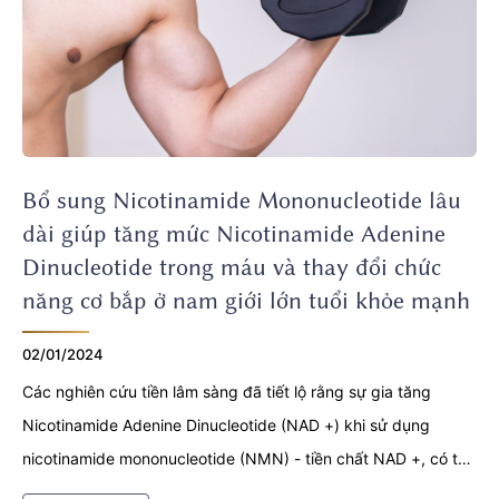
Bổ sung Nicotinamide Mononucleotide lâu
dài giúp tăng mức Nicotinamide Adenine
Dinucleotide trong máu và thay đổi chức
năng cơ bắp ở nam giới lớn tuổi khỏe mạnh
02/01/2024
Các nghiên cứu tiền lâm sàng đã tiết lộ rằng sự gia tăng
Nicotinamide Adenine Dinucleotide (NAD +) khi sử dụng
nicotinamide mononucleotide (NMN) - tiền chất NAD +, có thể
làm giảm các rối loạn liên quan đến lão hóa; tuy nhiên, dữ liệu