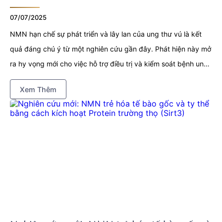
07/07/2025
NMN hạn chế sự phát triển và lây lan của ung thư vú là kết
quả đáng chú ý từ một nghiên cứu gần đây. Phát hiện này mở
ra hy vọng mới cho việc hỗ trợ điều trị và kiểm soát bệnh ung
thư vú – một trong những căn bệnh ung thư phổ biến và có tỷ
Xem Thêm
lệ tử vong cao ở phụ nữ. Đây đồng thời là bước tiến quan
trọng trong việc tìm kiếm các giải pháp hỗ trợ an toàn từ nền
tảng chuyển hóa tế bào.