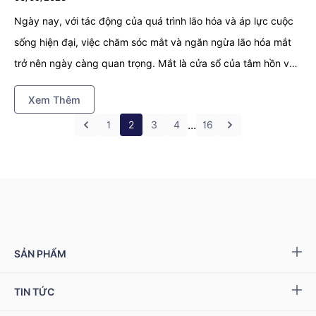
Ngày nay, với tác động của quá trình lão hóa và áp lực cuộc
sống hiện đại, việc chăm sóc mắt và ngăn ngừa lão hóa mắt
trở nên ngày càng quan trọng. Mắt là cửa sổ của tâm hồn và
bộ phận quan trọng giúp chúng ta tận hưởng thế giới xung
Xem Thêm
quanh. Tuy nhiên, sự lão hóa tự nhiên và các yếu tố môi
...
1
2
3
4
16
trường có thể góp phần vào việc giảm đi khả năng nhìn rõ,
gây ra các vấn đề như cận thị, loạn thị và tổn thương võng
mạc. Vậy mắt bị lão hóa phải làm sao?
SẢN PHẨM
Yang NMN™ 15000 mg
TIN TỨC
Yang NMN™ 22500 mg