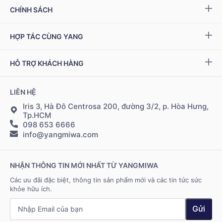
Sự kiện & Ưu đãi
CHÍNH SÁCH
Miwa Slim
Báo chí
Giải quyết khiếu nại
HỢP TÁC CÙNG YANG
Ziptamin
Podcast - Video
Bảo hành & đổi trả
Chính sách đại lý
Bộ kiểm tra NAD
+
HỖ TRỢ KHÁCH HÀNG
Tuyển dụng
Bảo mật thông tin
Chính sách Cộng tác viên
Đặt hàng & thanh toán
LIÊN HỆ
Điều khoản sử dụng
Đăng nhập Cộng tác viên
Giao hàng & vận chuyển
Iris 3, Hà Đô Centrosa 200, đường 3/2, p. Hòa Hưng,
Tp.HCM
098 653 6666
Hệ thống điểm bán
info@yangmiwa.com
Liên hệ
NHẬN THÔNG TIN MỚI NHẤT TỪ YANGMIWA
Các ưu đãi đặc biệt, thông tin sản phẩm mới và các tin tức sức
khỏe hữu ích.
Gửi