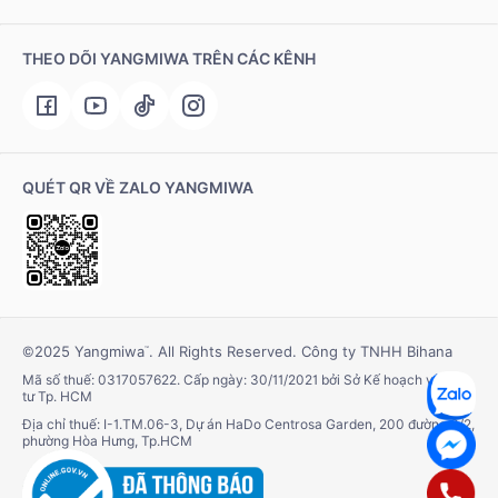
THEO DÕI YANGMIWA TRÊN CÁC KÊNH
QUÉT QR VỀ ZALO YANGMIWA
©2025 Yangmiwa
. All Rights Reserved. Công ty TNHH Bihana
™
Mã số thuế: 0317057622. Cấp ngày: 30/11/2021 bởi Sở Kế hoạch và Đầu
tư Tp. HCM
Địa chỉ thuế: I-1.TM.06-3, Dự án HaDo Centrosa Garden, 200 đường 3/2,
phường Hòa Hưng, Tp.HCM