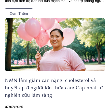
tích cực đến độ đàn hồi của mạch máu và hỗ trợ phòng ngừa
các bệnh tim mạch. Một nghiên cứu trên người lớn tuổi đã
Xem Thêm
cung cấp bằng chứng thực nghiệm về hiệu quả của NMN
trong việc cải thiện sức khỏe mạch máu, mở ra triển vọng
trong kiểm soát lão hóa mạch máu.
NMN làm giảm cân nặng, cholesterol và
huyết áp ở người lớn thừa cân: Cập nhật từ
nghiên cứu lâm sàng
07/07/2025