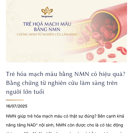
giảm lượng mỡ trong máu, nhưng là qua đường tiêm tĩnh
mạch, không phải đường uống thông thường. Liệu tiêm NMN
có thực sự giúp cải thiện mỡ máu? Có an toàn không? Có thể
thay thế uống NMN? Những phân tích dưới đây dựa trên
nghiên cứu từ Nhật Bản sẽ cho bạn câu trả lời.
Trẻ hóa mạch máu bằng NMN có hiệu quả?
Bằng chứng từ nghiên cứu lâm sàng trên
người lớn tuổi
16/07/2025
NMN giúp trẻ hóa mạch máu có thật sự đúng? Bên cạnh khả
năng tăng NAD⁺ nội sinh, NMN còn được cho là có tác động