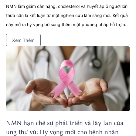
NMN làm giảm cân nặng, cholesterol và huyết áp ở người lớn
thừa cân là kết luận từ một nghiên cứu lâm sàng mới. Kết quả
này mở ra hy vọng bổ sung thêm một phương pháp hỗ trợ an
toàn cho quá trình kiểm soát cân nặng và sức khỏe tim mạch.
Xem Thêm
Trong bối cảnh các vấn đề như thừa cân, mỡ máu cao và
huyết áp cao ngày càng phổ biến, việc tìm kiếm giải pháp hỗ
trợ hiệu quả đang trở thành mối quan tâm lớn của nhiều người.
NMN hạn chế sự phát triển và lây lan của
ung thư vú: Hy vọng mới cho bệnh nhân