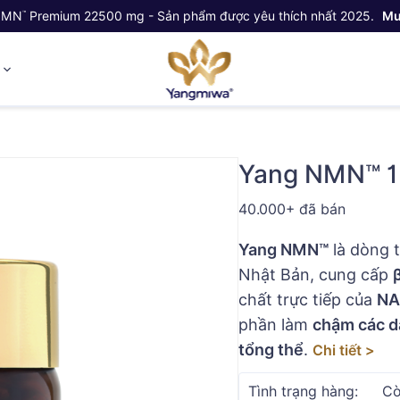
NMN
Premium 22500 mg - Sản phẩm được yêu thích nhất 2025.
Mu
™
ỷ
Yang NMN™ 
40.000+ đã bán
Yang NMN™
là dòng 
Nhật Bản, cung cấp
chất trực tiếp của
NA
phần làm
chậm các dấ
tổng thể
.
Chi tiết >
Tình trạng hàng:
Cò