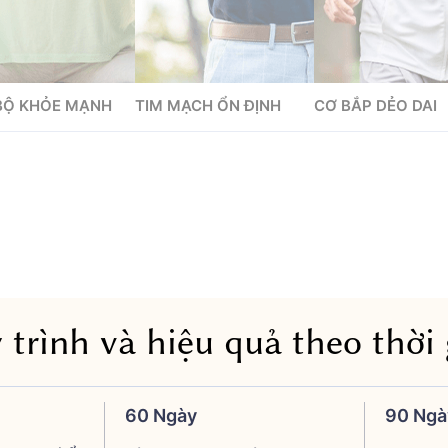
BỘ KHỎE MẠNH
TIM MẠCH ỔN ĐỊNH
CƠ BẮP DẺO DAI
 trình và hiệu quả theo thời 
60 Ngày
90 Ngà