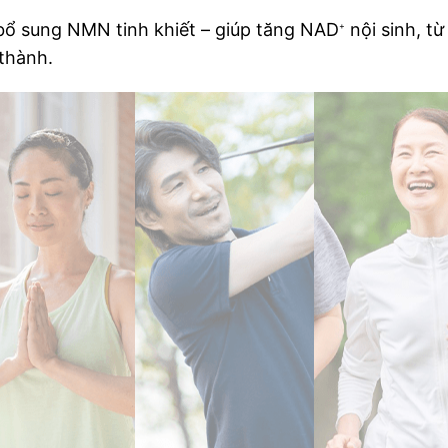
 bổ sung NMN tinh khiết – giúp tăng NAD
nội sinh, từ
+
thành.