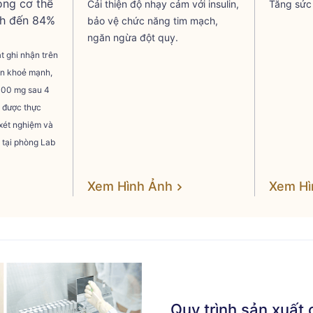
ng cơ thể
Cải thiện độ nhạy cảm với insulin,
Tăng sức 
nh đến 84%
bảo vệ chức năng tim mạch,
ngăn ngừa đột quỵ.
t ghi nhận trên
ên khoẻ mạnh,
00 mg sau 4
t được thực
xét nghiệm và
tại phòng Lab
Xem Hình Ảnh
Xem H
Quy trình sản xuất