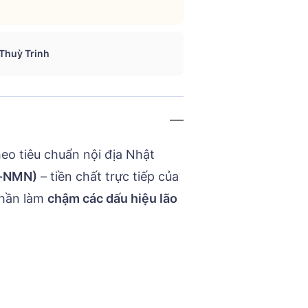
 Thuỳ Trinh
o tiêu chuẩn nội địa Nhật
β-NMN)
– tiền chất trực tiếp của
phần
làm
chậm các dấu hiệu lão