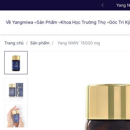
Yang 
Về Yangmiwa
Sản Phẩm
Khoa Học Trường Thọ
Góc Tri K
Trang chủ
/
Sản phẩm
/
Yang NMN
15000 mg
™