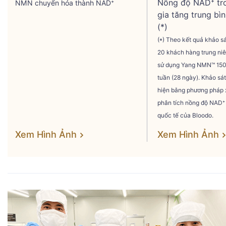
Nồng độ NAD⁺ tro
NMN chuyển hóa thành NAD⁺
gia tăng trung bì
(*)
(*) Theo kết quả khảo sá
20 khách hàng trung ni
sử dụng
Yang NMN™
150
tuần (28 ngày). Khảo sá
hiện bằng phương pháp 
phân tích nồng độ
NAD⁺
quốc tế của Bloodo.
Xem Hình Ảnh
Xem Hình Ảnh