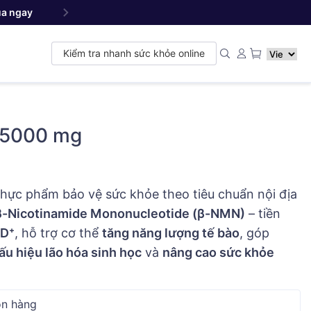
a ngay
Yang NMN
Premium 22500 mg - Sản phẩm đ
™
Kiểm tra nhanh sức khỏe online
15000 mg
thực phẩm bảo vệ sức khỏe theo tiêu chuẩn nội địa
β-Nicotinamide Mononucleotide (β-NMN)
– tiền
D⁺
, hỗ trợ cơ thể
tăng năng lượng tế bào
, góp
u hiệu lão hóa sinh học
và
nâng cao sức khỏe
n hàng