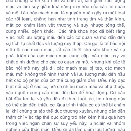
của chúng ta sẽ khô héo và chết đi, làm giảm lưu lượng
máu và làm suy giảm khả năng oxy hóa của các cơ quan
và mô. Lão hóa mạch máu là nguyên nhân gây ra một loạt
các rối loạn, chẳng hạn như tình trạng tim và thần kinh,
mất cơ, chậm lành vết thương và suy nhược tổng thể,
cùng nhiều bệnh khác. Các nhà khoa học đã biết rằng
việc mất lưu lượng máu đến các cơ quan và mô dẫn đến
sự tích tụ chất độc và lượng oxy thấp. Cái gọi là tế bào nội
mô nối các mạch máu, rất cần thiết cho sức khỏe và sự
phát triển của các mạch máu cung cấp máu giàu oxy và
chất dinh dưỡng cho các cơ quan và mô. Nhưng khi các tế
bào nội mô này già đi, các mạch máu bị teo, các mạch
máu mới không thể hình thành và lưu lượng máu đến hầu
hết các bộ phận của cơ thể cũng giảm dần. Điều này đặc
biệt nổi bật ở các cơ, nơi có nhiều mạch máu và phụ thuộc
vào nguồn cung cấp máu dồi dào để hoạt động. Cơ bắp
bắt đầu teo lại và yếu dần đi theo tuổi tác, tình trạng này
có thể dẫn đến thiểu cơ. Quá trình thiểu cơ có thể bị chậm
lại khi chúng ta tập thể dục thường xuyên, nhưng dần dần
thậm chí việc tập thể dục cũng trở nên kém hiệu quả hơn
trong việc ngăn chặn sự suy yếu này. Sinclair và nhóm
nghiên cứu thắc mắc: Điều gì đã làm giảm lưu lượng máu