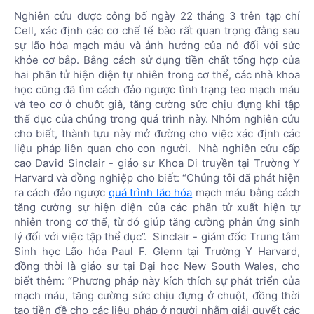
Nghiên cứu được công bố ngày 22 tháng 3 trên tạp chí
Cell, xác định các cơ chế tế bào rất quan trọng đằng sau
sự lão hóa mạch máu và ảnh hưởng của nó đối với sức
khỏe cơ bắp. Bằng cách sử dụng tiền chất tổng hợp của
hai phân tử hiện diện tự nhiên trong cơ thể, các nhà khoa
học cũng đã tìm cách đảo ngược tình trạng teo mạch máu
và teo cơ ở chuột già, tăng cường sức chịu đựng khi tập
thể dục của chúng trong quá trình này. Nhóm nghiên cứu
cho biết, thành tựu này mở đường cho việc xác định các
liệu pháp liên quan cho con người. Nhà nghiên cứu cấp
cao David Sinclair - giáo sư Khoa Di truyền tại Trường Y
Harvard và đồng nghiệp cho biết: “Chúng tôi đã phát hiện
ra cách đảo ngược
quá trình lão hóa
mạch máu bằng cách
tăng cường sự hiện diện của các phân tử xuất hiện tự
nhiên trong cơ thể, từ đó giúp tăng cường phản ứng sinh
lý đối với việc tập thể dục”. Sinclair - giám đốc Trung tâm
Sinh học Lão hóa Paul F. Glenn tại Trường Y Harvard,
đồng thời là giáo sư tại Đại học New South Wales, cho
biết thêm: “Phương pháp này kích thích sự phát triển của
mạch máu, tăng cường sức chịu đựng ở chuột, đồng thời
tạo tiền đề cho các liệu pháp ở người nhằm giải quyết các