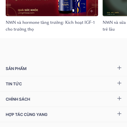
NMN và hormone tăng trưởng: Kích hoạt IGF-1
NMN và sửa 
cho trường thọ
trẻ lâu
SẢN PHẨM
Yang NMN™ 15000 mg
TIN TỨC
Yang NMN™ 22500 mg
Sự kiện & Ưu đãi
CHÍNH SÁCH
Miwa Slim
Báo chí
Giải quyết khiếu nại
HỢP TÁC CÙNG YANG
Ziptamin
Podcast - Video
Bảo hành & đổi trả