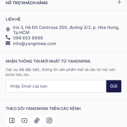
Chính sách đại lý
Bộ kiểm tra NAD
+
HỖ TRỢ KHÁCH HÀNG
Tuyển dụng
Bảo mật thông tin
Chính sách Cộng tác viên
Đặt hàng & thanh toán
LIÊN HỆ
Điều khoản sử dụng
Đăng nhập Cộng tác viên
Giao hàng & vận chuyển
Iris 3, Hà Đô Centrosa 200, đường 3/2, p. Hòa Hưng,
Tp.HCM
098 653 6666
Hệ thống điểm bán
info@yangmiwa.com
Liên hệ
NHẬN THÔNG TIN MỚI NHẤT TỪ YANGMIWA
Các ưu đãi đặc biệt, thông tin sản phẩm mới và các tin tức sức
khỏe hữu ích.
Gửi
THEO DÕI YANGMIWA TRÊN CÁC KÊNH