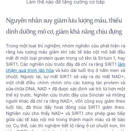
Làm thế nào để tăng cường cơ bắp
Nguyên nhân suy giảm lưu lượng máu, thiếu
dinh dưỡng mô cơ, giảm khả năng chịu đựng
Trong một loạt thí nghiệm, nhóm nghiên cứu phát hiện ra
rằng lưu lượng máu giảm khi các tế bào nội mô bắt đầu
mất đi một loại protein quan trọng có tên là Sirtuin 1, hay
SIRT1. Các nghiên cứu trước đây đã chỉ ra rằng SIRT1
làm
chậm quá trình lão hóa
và kéo dài tuổi thọ ở nấm men và
chuột. Ngược lại, sự mất SIRT1 sẽ xảy ra do mất NAD+,
một chất điều chỉnh chính cho các tương tác protein và
sửa chữa DNA, NAD + đã được xác định vai trò từ hơn một
thế kỷ trước. Nghiên cứu trước đây của Sinclair và những
người khác đã chỉ ra rằng NAD+, vốn cũng suy giảm theo
tuổi tác, đã thúc đẩy hoạt động của SIRT1 giảm theo.
Nghiên cứu cho thấy NAD+ và SIRT1 cho phép giao tiếp
giữa các tế bào nội mô trong thành mạch máu và tế bào
cơ. Cụ thể, các thí nghiệm tiết lộ rằng ở cơ chuột non, tín