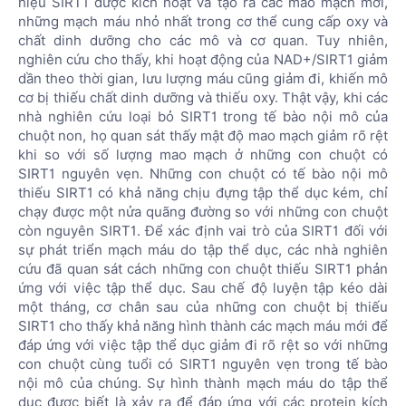
hiệu SIRT1 được kích hoạt và tạo ra các mao mạch mới,
những mạch máu nhỏ nhất trong cơ thể cung cấp oxy và
chất dinh dưỡng cho các mô và cơ quan. Tuy nhiên,
nghiên cứu cho thấy, khi hoạt động của NAD+/SIRT1 giảm
dần theo thời gian, lưu lượng máu cũng giảm đi, khiến mô
cơ bị thiếu chất dinh dưỡng và thiếu oxy. Thật vậy, khi các
nhà nghiên cứu loại bỏ SIRT1 trong tế bào nội mô của
chuột non, họ quan sát thấy mật độ mao mạch giảm rõ rệt
khi so với số lượng mao mạch ở những con chuột có
SIRT1 nguyên vẹn. Những con chuột có tế bào nội mô
thiếu SIRT1 có khả năng chịu đựng tập thể dục kém, chỉ
chạy được một nửa quãng đường so với những con chuột
còn nguyên SIRT1. Để xác định vai trò của SIRT1 đối với
sự phát triển mạch máu do tập thể dục, các nhà nghiên
cứu đã quan sát cách những con chuột thiếu SIRT1 phản
ứng với việc tập thể dục. Sau chế độ luyện tập kéo dài
một tháng, cơ chân sau của những con chuột bị thiếu
SIRT1 cho thấy khả năng hình thành các mạch máu mới để
đáp ứng với việc tập thể dục giảm đi rõ rệt so với những
con chuột cùng tuổi có SIRT1 nguyên vẹn trong tế bào
nội mô của chúng. Sự hình thành mạch máu do tập thể
dục được biết là xảy ra để đáp ứng với các protein kích