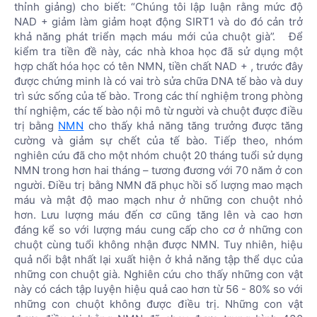
thỉnh giảng) cho biết: “Chúng tôi lập luận rằng mức độ
NAD + giảm làm giảm hoạt động SIRT1 và do đó cản trở
khả năng phát triển mạch máu mới của chuột già”. Để
kiểm tra tiền đề này, các nhà khoa học đã sử dụng một
hợp chất hóa học có tên NMN, tiền chất NAD + , trước đây
được chứng minh là có vai trò sửa chữa DNA tế bào và duy
trì sức sống của tế bào. Trong các thí nghiệm trong phòng
thí nghiệm, các tế bào nội mô từ người và chuột được điều
trị bằng
NMN
cho thấy khả năng tăng trưởng được tăng
cường và giảm sự chết của tế bào. Tiếp theo, nhóm
nghiên cứu đã cho một nhóm chuột 20 tháng tuổi sử dụng
NMN trong hơn hai tháng – tương đương với 70 năm ở con
người. Điều trị bằng NMN đã phục hồi số lượng mao mạch
máu và mật độ mao mạch như ở những con chuột nhỏ
hơn. Lưu lượng máu đến cơ cũng tăng lên và cao hơn
đáng kể so với lượng máu cung cấp cho cơ ở những con
chuột cùng tuổi không nhận được NMN. Tuy nhiên, hiệu
quả nổi bật nhất lại xuất hiện ở khả năng tập thể dục của
những con chuột già. Nghiên cứu cho thấy những con vật
này có cách tập luyện hiệu quả cao hơn từ 56 - 80% so với
những con chuột không được điều trị. Những con vật