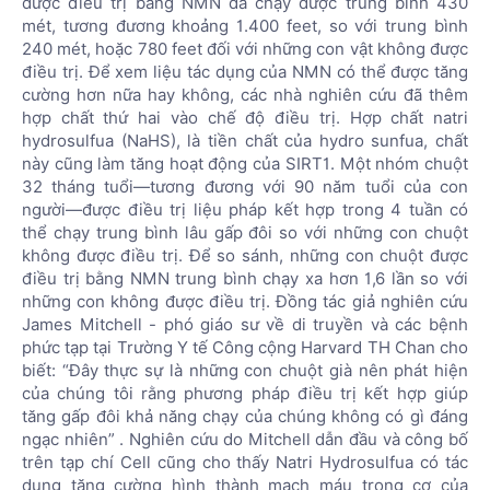
được điều trị bằng NMN đã chạy được trung bình 430
mét, tương đương khoảng 1.400 feet, so với trung bình
240 mét, hoặc 780 feet đối với những con vật không được
điều trị. Để xem liệu tác dụng của NMN có thể được tăng
cường hơn nữa hay không, các nhà nghiên cứu đã thêm
hợp chất thứ hai vào chế độ điều trị. Hợp chất natri
hydrosulfua (NaHS), là tiền chất của hydro sunfua, chất
này cũng làm tăng hoạt động của SIRT1. Một nhóm chuột
32 tháng tuổi—tương đương với 90 năm tuổi của con
người—được điều trị liệu pháp kết hợp trong 4 tuần có
thể chạy trung bình lâu gấp đôi so với những con chuột
không được điều trị. Để so sánh, những con chuột được
điều trị bằng NMN trung bình chạy xa hơn 1,6 lần so với
những con không được điều trị. Đồng tác giả nghiên cứu
James Mitchell - phó giáo sư về di truyền và các bệnh
phức tạp tại Trường Y tế Công cộng Harvard TH Chan cho
biết: “Đây thực sự là những con chuột già nên phát hiện
của chúng tôi rằng phương pháp điều trị kết hợp giúp
tăng gấp đôi khả năng chạy của chúng không có gì đáng
ngạc nhiên” . Nghiên cứu do Mitchell dẫn đầu và công bố
trên tạp chí Cell cũng cho thấy Natri Hydrosulfua có tác
dụng tăng cường hình thành mạch máu trong cơ của