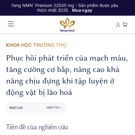
Yang NMN
Premium 22500 mg - Sản phẩm được yêu
Ya
™
thích nhất 2025.
Mua ngay
KHOA HỌC TRƯỜNG THỌ
Phục hồi phát triển của mạch máu,
tăng cường cơ bắp, nâng cao khả
năng chịu đựng khi tập luyện ở
động vật bị lão hoá
Hiển Thị +
MỤC LỤC
Tiền đề của nghiên cứu