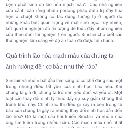
bệnh phát sinh do lão hóa mạch máu”. Các nhà nghiên
cứu cảnh báo rằng nhiều phương pháp điều trị đầy hứa
hẹn ở chuột không có tác dụng tương tự ở người do
những khác biệt quan trọng về mặt sinh học. Tuy nhiên,
kết quả thí nghiệm đủ ấn tượng để thúc đẩy nhóm nghiên
cứu theo đuổi thí nghiệm trên người. Sinclair cho biết các
thử nghiệm lâm sàng về độ an toàn đã được tiến hành.
Quá trình lão hóa mạch máu của chúng ta
ảnh hưởng đến cơ bắp như thế nào?
Sinclair và nhóm bắt đầu làm sáng tỏ cơ chế đằng sau một
trong những điều tất yếu của sinh học: Lão hóa. Khi
chúng ta già đi, chúng ta trở nên yếu đuối và yếu ớt. Một
loạt các thay đổi sinh lý thúc đẩy sự suy giảm không thể
tránh khỏi này. Chính xác thì điều gì xảy ra bên trong tế
bào của chúng ta gây ra những thay đổi sinh học dẫn đến
lão hóa? Đó là một câu hỏi khiến Sinclair và nhóm của
ông tìm kiếm trong nhiều năm. Các mạch máu nhỏ nhất