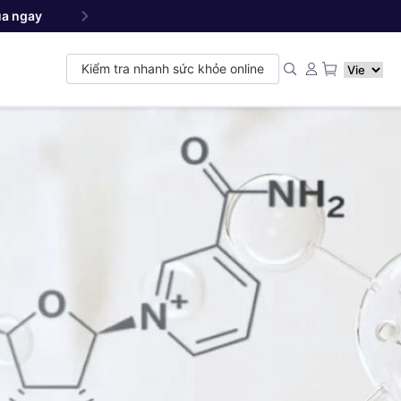
a ngay
Yang NMN
Premium 22500 mg - Sản phẩm đ
™
Kiểm tra nhanh sức khỏe online