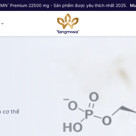
NMN
Premium 22500 mg - Sản phẩm được yêu thích nhất 2025.
Mu
™
ỷ
 cơ thể