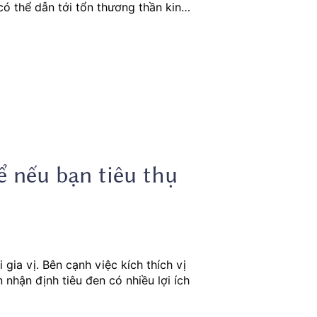
ó thể dẫn tới tổn thương thần kinh,
in b1 gây bệnh gì?
hể nếu bạn tiêu thụ
gia vị. Bên cạnh việc kích thích vị
nhận định tiêu đen có nhiều lợi ích