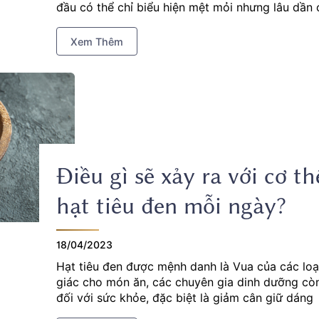
đầu có thể chỉ biểu hiện mệt mỏi nhưng lâu dần c
các vấn đề về tim mạch và tê bì. Vậy thiếu vitam
Xem Thêm
Điều gì sẽ xảy ra với cơ t
hạt tiêu đen mỗi ngày?
18/04/2023
Hạt tiêu đen được mệnh danh là Vua của các loại 
giác cho món ăn, các chuyên gia dinh dưỡng còn 
đối với sức khỏe, đặc biệt là giảm cân giữ dáng