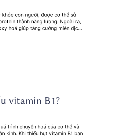
c khỏe con người, được cơ thể sử
rotein thành năng lượng. Ngoài ra,
oxy hoá giúp tăng cường miễn dịch,
B2 có thể ảnh hưởng đáng kể đến sự
nh sản. Vậy thiếu vitamin B2 gây
ếu vitamin B1?
quá trình chuyển hoá của cơ thể và
 kinh. Khi thiếu hụt vitamin B1 ban