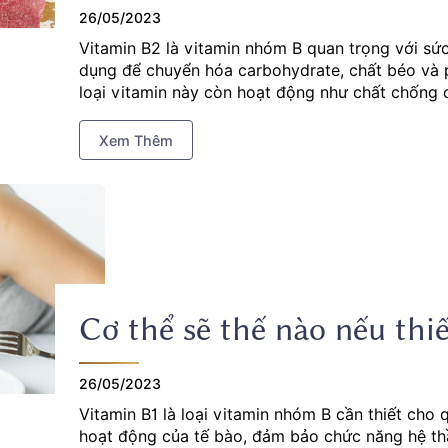
26/05/2023
Vitamin B2 là vitamin nhóm B quan trọng với sứ
dụng để chuyển hóa carbohydrate, chất béo và p
loại vitamin này còn hoạt động như chất chống 
cải thiện sức khoẻ tổng thể. Khi thiếu vitamin 
phát triển bình thường, hoạt động thể chất và si
Xem Thêm
bệnh gì?
Cơ thể sẽ thế nào nếu thi
26/05/2023
Vitamin B1 là loại vitamin nhóm B cần thiết cho 
hoạt động của tế bào, đảm bảo chức năng hệ thần