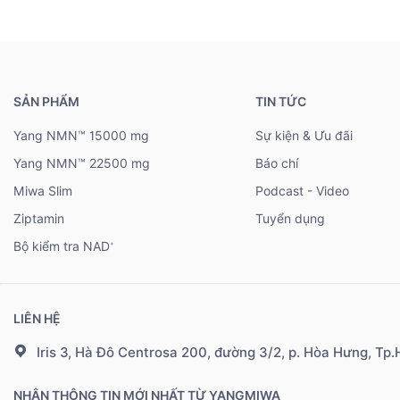
SẢN PHẨM
TIN TỨC
Yang NMN™ 15000 mg
Sự kiện & Ưu đãi
Yang NMN™ 22500 mg
Báo chí
Miwa Slim
Podcast - Video
Ziptamin
Tuyển dụng
Bộ kiểm tra NAD
+
LIÊN HỆ
Iris 3, Hà Đô Centrosa 200, đường 3/2, p. Hòa Hưng, Tp
NHẬN THÔNG TIN MỚI NHẤT TỪ YANGMIWA