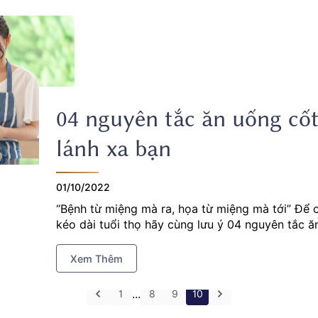
04 nguyên tắc ăn uống cốt
lánh xa bạn
01/10/2022
“Bệnh từ miệng mà ra, họa từ miệng mà tới” Để c
kéo dài tuổi thọ hãy cùng lưu ý 04 nguyên tắc ă
Xem Thêm
...
1
8
9
10