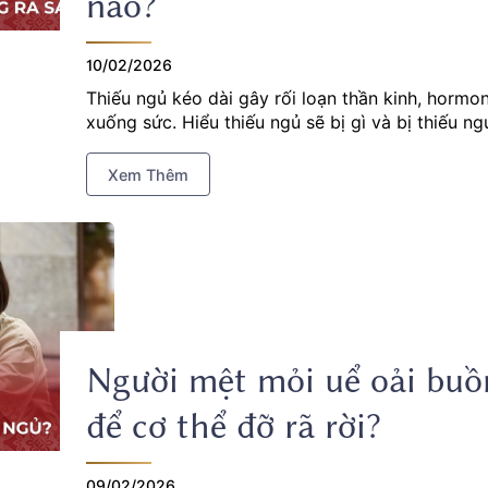
nào?
10/02/2026
Thiếu ngủ kéo dài gây rối loạn thần kinh, hormo
xuống sức. Hiểu thiếu ngủ sẽ bị gì và bị thiếu ng
Xem Thêm
Người mệt mỏi uể oải buồ
để cơ thể đỡ rã rời?
09/02/2026