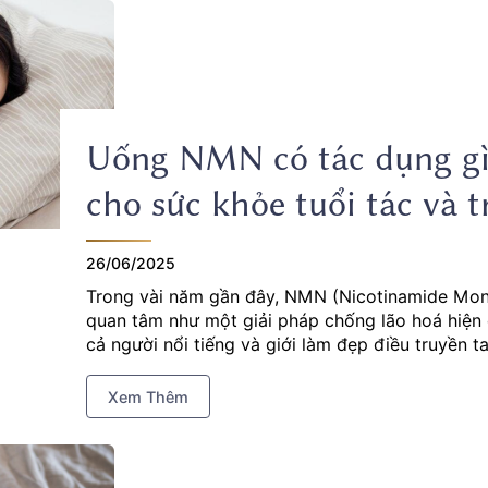
Uống NMN có tác dụng gì?
cho sức khỏe tuổi tác và 
26/06/2025
Trong vài năm gần đây, NMN (Nicotinamide Mon
quan tâm như một giải pháp chống lão hoá hiện 
cả người nổi tiếng và giới làm đẹp điều truyền t
chất này. Nhưng thật sự thì uống NMN có tác dụn
rõ công dụng thật sự của NMN đối với cơ thể.
Xem Thêm