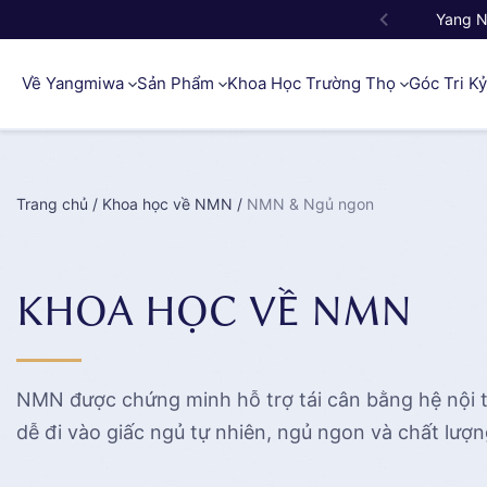
Yang 
Về Yangmiwa
Sản Phẩm
Khoa Học Trường Thọ
Góc Tri K
Trang chủ
/
Khoa học về NMN
/
NMN & Ngủ ngon
KHOA HỌC VỀ NMN
NMN được chứng minh hỗ trợ tái cân bằng hệ nội ti
dễ đi vào giấc ngủ tự nhiên, ngủ ngon và chất lượ