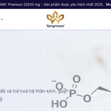
NMN
Premium 22500 mg - Sản phẩm được yêu thích nhất 2025.
Mu
™
ỷ
ết và trẻ hoá hệ thần kinh, giúp
ng