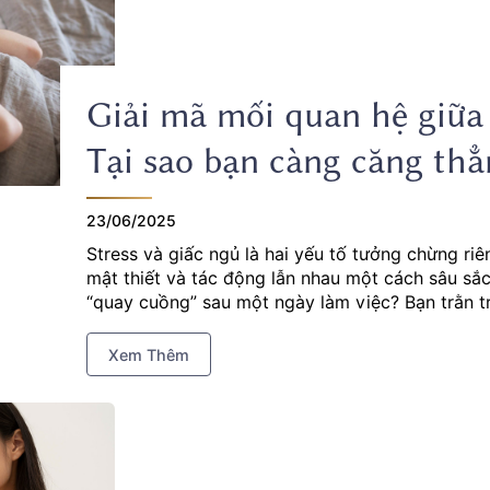
Giải mã mối quan hệ giữa 
Tại sao bạn càng căng th
23/06/2025
Stress và giấc ngủ là hai yếu tố tưởng chừng riê
mật thiết và tác động lẫn nhau một cách sâu sắ
“quay cuồng” sau một ngày làm việc? Bạn trằn t
deadline, email, áp lực từ công việc hay các mối
ràng cho thấy stress đang ảnh hưởng nghiêm trọ
Xem Thêm
ngược lại, thiếu ngủ sẽ khiến mức độ căng thẳng