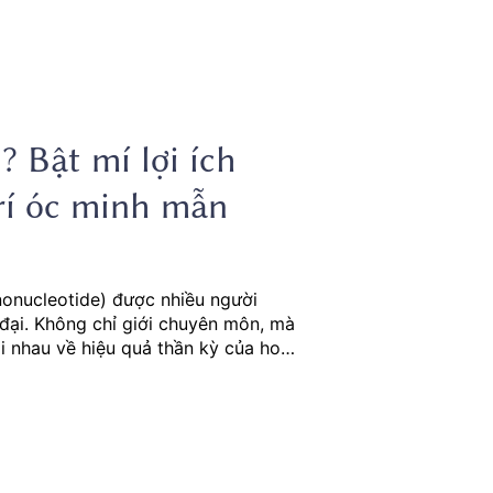
 Bật mí lợi ích
trí óc minh mẫn
onucleotide) được nhiều người
đại. Không chỉ giới chuyên môn, mà
ai nhau về hiệu quả thần kỳ của hoạt
g gì? Bài viết này sẽ giúp bạn hiểu