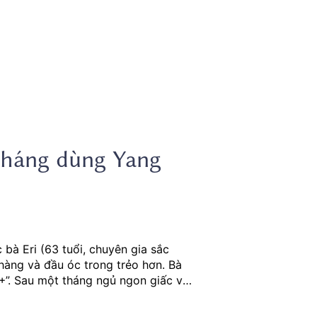
tháng dùng Yang
 bà Eri (63 tuổi, chuyên gia sắc
hàng và đầu óc trong trẻo hơn. Bà
0+”. Sau một tháng ngủ ngon giấc với
ở lại một cách êm dịu.