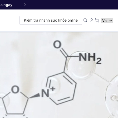
a ngay
Yang NMN
Premium 22500 mg - Sản phẩm đ
™
Kiểm tra nhanh sức khỏe online