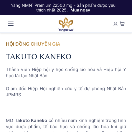
Yang NMN
Premium 22500 mg - Sản phẩm được yêu
Ya
™
thích nhất 2025.
Mua ngay
HỘI ĐỒNG CHUYÊN GIA
TAKUTO KANEKO
Thành viên Hiệp hội y học chống lão hóa và Hiệp hội Y
học tái tạo Nhật Bản.
Giám đốc Hiệp Hội nghiên cứu y tế dự phòng Nhật Bản
JPMRS.
MD
Takuto Kaneko
có nhiều năm kinh nghiệm trong lĩnh
vực dược phẩm, tế bào học và chống lão hóa khi giữ