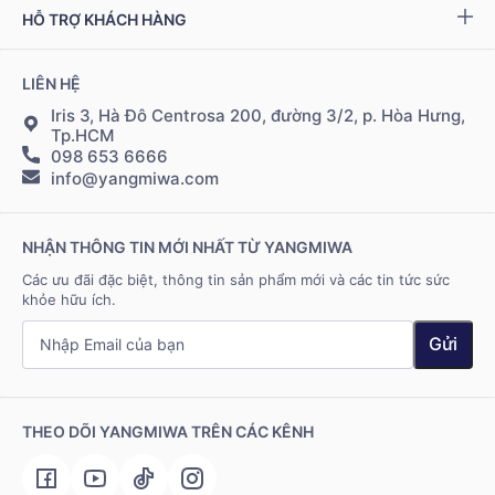
Chính sách đại lý
Bộ kiểm tra NAD
+
HỖ TRỢ KHÁCH HÀNG
Tuyển dụng
Bảo mật thông tin
Chính sách Cộng tác viên
Đặt hàng & thanh toán
LIÊN HỆ
Điều khoản sử dụng
Đăng nhập Cộng tác viên
Giao hàng & vận chuyển
Iris 3, Hà Đô Centrosa 200, đường 3/2, p. Hòa Hưng,
Tp.HCM
098 653 6666
Hệ thống điểm bán
info@yangmiwa.com
Liên hệ
NHẬN THÔNG TIN MỚI NHẤT TỪ YANGMIWA
Các ưu đãi đặc biệt, thông tin sản phẩm mới và các tin tức sức
khỏe hữu ích.
Gửi
THEO DÕI YANGMIWA TRÊN CÁC KÊNH