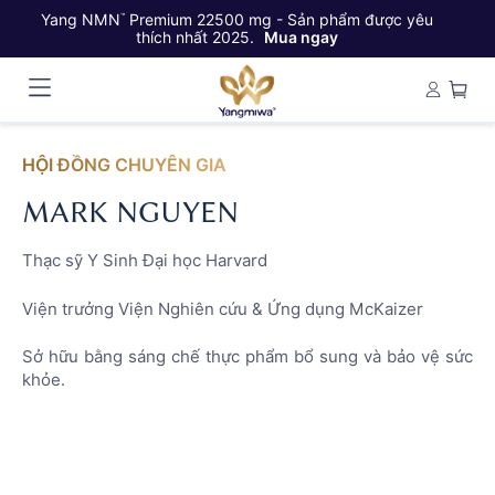
Yang NMN
Premium 22500 mg - Sản phẩm được yêu
Ya
™
thích nhất 2025.
Mua ngay
HỘI ĐỒNG CHUYÊN GIA
MARK NGUYEN
Thạc sỹ Y Sinh Đại học Harvard
Viện trưởng Viện Nghiên cứu & Ứng dụng McKaizer
Sở hữu bằng sáng chế thực phẩm bổ sung và bảo vệ sức
khỏe.