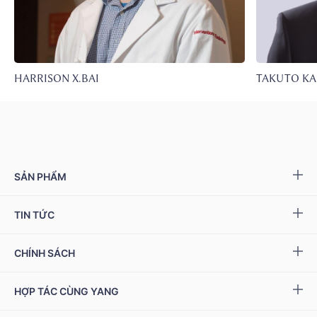
HARRISON X.BAI
TAKUTO K
SẢN PHẨM
Yang NMN™ 15000 mg
TIN TỨC
Yang NMN™ 22500 mg
Sự kiện & Ưu đãi
CHÍNH SÁCH
Miwa Slim
Báo chí
Giải quyết khiếu nại
HỢP TÁC CÙNG YANG
Ziptamin
Podcast - Video
Bảo hành & đổi trả