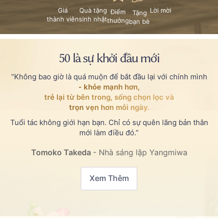
Giá
Quà tặng
Lời mời
Điểm
Tặng
thành viên
sinh nhật
thưởng
bạn bè
Tham Gia Yang VIP Member
50 là sự khởi đầu mới
“Không bao giờ là quá muộn để bắt đầu lại với chính mình
- khỏe mạnh hơn,
trẻ lại từ bên trong, sống chọn lọc và
trọn vẹn hơn mỗi ngày.
Tuổi tác không giới hạn bạn.
Chỉ có sự quên lãng bản thân
mới làm điều đó.”
Tomoko Takeda
- Nhà sáng lập Yangmiwa
Xem Thêm