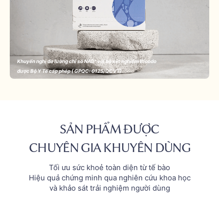
Khuyến nghị đo lường chỉ số NAD⁺ với bộ xét nghiệm Bloodo
được Bộ Y Tế cấp phép ( GPQC: 0125/QCVT)
SẢN PHẨM ĐƯỢC
CHUYÊN GIA KHUYÊN DÙNG
Tối ưu sức khoẻ toàn diện từ tế bào
Hiệu quả chứng minh qua nghiên cứu khoa học
và khảo sát trải nghiệm người dùng