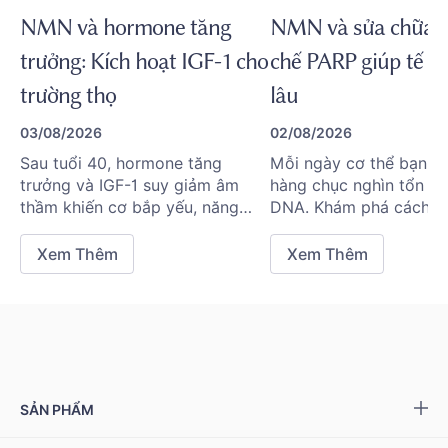
NMN và hormone tăng
NMN và sửa chữa 
trưởng: Kích hoạt IGF-1 cho
chế PARP giúp tế bà
trường thọ
lâu
03/08/2026
02/08/2026
Sau tuổi 40, hormone tăng
Mỗi ngày cơ thể bạn ph
trưởng và IGF-1 suy giảm âm
hàng chục nghìn tổn t
thầm khiến cơ bắp yếu, năng
DNA. Khám phá cách 
lượng cạn kiệt. Khoa học mới
PARP và NAD+ phối hợ
cho thấy NAD+ và NMN có thể
vệ tế bào khỏi lão hóa
Xem Thêm
Xem Thêm
hỗ trợ trục nội tiết quan trọng
này.
SẢN PHẨM