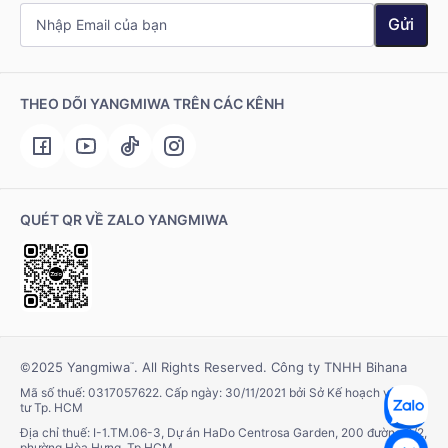
Gửi
THEO DÕI YANGMIWA TRÊN CÁC KÊNH
QUÉT QR VỀ ZALO YANGMIWA
©2025 Yangmiwa
. All Rights Reserved. Công ty TNHH Bihana
™
Mã số thuế: 0317057622. Cấp ngày: 30/11/2021 bởi Sở Kế hoạch và Đầu
tư Tp. HCM
Địa chỉ thuế: I-1.TM.06-3, Dự án HaDo Centrosa Garden, 200 đường 3/2,
phường Hòa Hưng, Tp.HCM