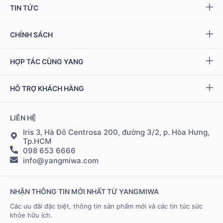
Yang NMN™ 15000 mg
TIN TỨC
Yang NMN™ 22500 mg
Sự kiện & Ưu đãi
CHÍNH SÁCH
Miwa Slim
Báo chí
Giải quyết khiếu nại
HỢP TÁC CÙNG YANG
Ziptamin
Podcast - Video
Bảo hành & đổi trả
Chính sách đại lý
Bộ kiểm tra NAD
+
HỖ TRỢ KHÁCH HÀNG
Tuyển dụng
Bảo mật thông tin
Chính sách Cộng tác viên
Đặt hàng & thanh toán
LIÊN HỆ
Điều khoản sử dụng
Đăng nhập Cộng tác viên
Giao hàng & vận chuyển
Iris 3, Hà Đô Centrosa 200, đường 3/2, p. Hòa Hưng,
Tp.HCM
098 653 6666
Hệ thống điểm bán
info@yangmiwa.com
Liên hệ
NHẬN THÔNG TIN MỚI NHẤT TỪ YANGMIWA
Các ưu đãi đặc biệt, thông tin sản phẩm mới và các tin tức sức
khỏe hữu ích.