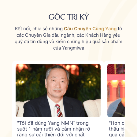
GÓC TRI KỶ
Kết nối, chia sẻ những
Câu Chuyện Cùng Yang
từ
các Chuyên Gia đầu ngành,
các Khách Hàng yêu
quý đã tin dùng và kiểm chứng hiệu quả sản phẩm
của Yangmiwa
"Tôi đã dùng Yang NMN
trong
"Hơn cả Sản
™
suốt 1 năm rưỡi và cảm nhận rõ
thấu hiểu b
ràng sự cải thiện đối với chất
qua các ph