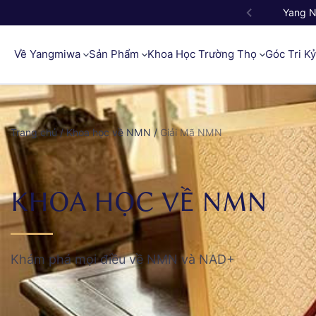
Yang 
Về Yangmiwa
Sản Phẩm
Khoa Học Trường Thọ
Góc Tri K
Trang chủ
/
Khoa học về NMN
/
Giải Mã NMN
KHOA HỌC VỀ NMN
Khám phá mọi điều về NMN và NAD+