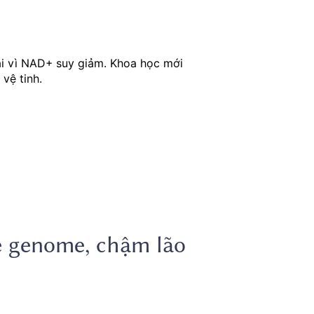
ại vì NAD+ suy giảm. Khoa học mới
vệ tinh.
ệ genome, chậm lão