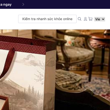
a ngay
Yang NMN
Premium 22500 mg - Sản phẩm đ
™
Kiểm tra nhanh sức khỏe online