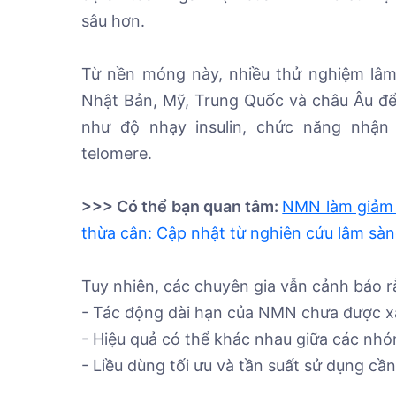
sâu hơn.
Từ nền móng này, nhiều thử nghiệm lâm 
Nhật Bản, Mỹ, Trung Quốc và châu Âu để
như độ nhạy insulin, chức năng nhận
telomere.
>>> Có thể bạn quan tâm:
NMN làm giảm c
thừa cân: Cập nhật từ nghiên cứu lâm sà
Tuy nhiên, các chuyên gia vẫn cảnh báo r
- Tác động dài hạn của NMN chưa được xá
- Hiệu quả có thể khác nhau giữa các nhóm 
- Liều dùng tối ưu và tần suất sử dụng cầ