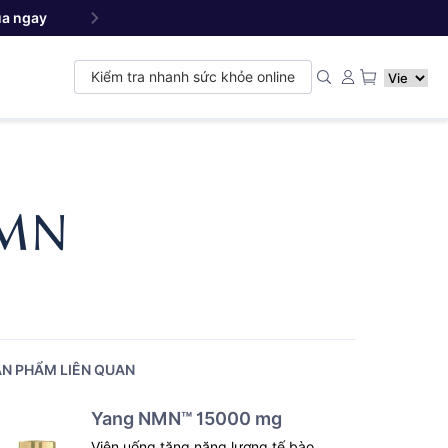
a ngay
Yang NMN
Premium 22500 mg - Sản phẩm đ
™
Kiểm tra nhanh sức khỏe online
NMN
N PHẨM LIÊN QUAN
Yang NMN™ 15000 mg
Viên uống tăng năng lượng tế bào