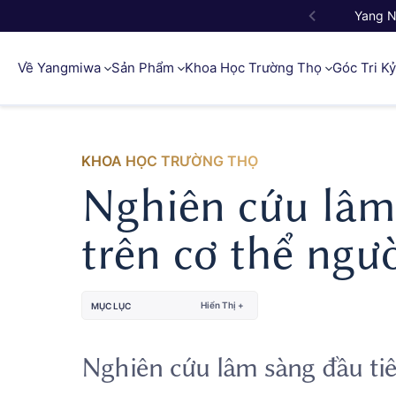
Yang 
Về Yangmiwa
Sản Phẩm
Khoa Học Trường Thọ
Góc Tri K
KHOA HỌC TRƯỜNG THỌ
Nghiên cứu lâm
trên cơ thể ngư
Hiển Thị +
MỤC LỤC
Nghiên cứu lâm sàng đầu ti