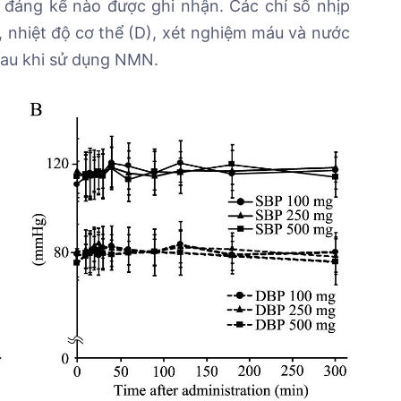
đáng kể nào được ghi nhận. Các chỉ số nhịp
), nhiệt độ cơ thể (D), xét nghiệm máu và nước
sau khi sử dụng NMN.