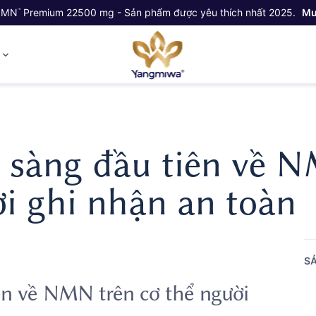
NMN
Premium 22500 mg - Sản phẩm được yêu thích nhất 2025.
Mu
™
ỷ
 sàng đầu tiên về 
ời ghi nhận an toàn
SẢ
ên về NMN trên cơ thể người