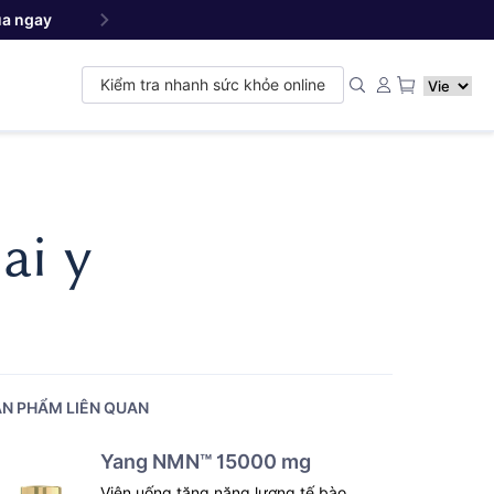
a ngay
Yang NMN
Premium 22500 mg - Sản phẩm đ
™
Kiểm tra nhanh sức khỏe online
ai y
N PHẨM LIÊN QUAN
Yang NMN™ 15000 mg
Viên uống tăng năng lượng tế bào