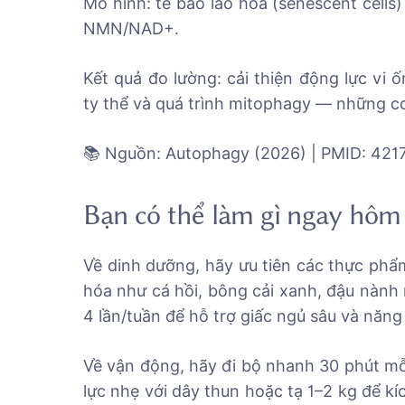
Mô hình: tế bào lão hóa (senescent cells)
NMN/NAD+.
Kết quả đo lường: cải thiện động lực vi 
ty thể và quá trình mitophagy — những cơ
📚 Nguồn: Autophagy (2026) | PMID: 42
Bạn có thể làm gì ngay hôm
Về dinh dưỡng, hãy ưu tiên các thực phẩ
hóa như cá hồi, bông cải xanh, đậu nành
4 lần/tuần để hỗ trợ giấc ngủ sâu và năng
Về vận động, hãy đi bộ nhanh 30 phút mỗi
lực nhẹ với dây thun hoặc tạ 1–2 kg để kíc