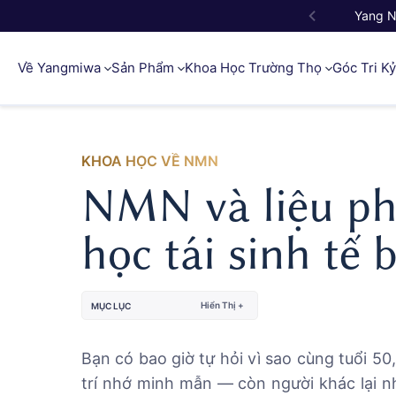
Yang 
Về Yangmiwa
Sản Phẩm
Khoa Học Trường Thọ
Góc Tri K
KHOA HỌC VỀ NMN
NMN và liệu ph
học tái sinh tế 
Hiển Thị +
MỤC LỤC
Bạn có bao giờ tự hỏi vì sao cùng tuổi 50
trí nhớ minh mẫn — còn người khác lại nh