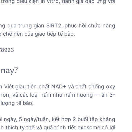
 trong điều kiện in vitro, đánh giá đáp ứng với
ống qua trung gian SIRT2, phục hồi chức năng
 chế nền của giao tiếp tế bào.
178923
 nay?
m Việt giàu tiền chất NAD+ và chất chống oxy
 non, và các loại nấm như nấm hương — ăn 3–
 lượng tế bào.
 ngày, 5 ngày/tuần, kết hợp 2 buổi tập kháng
h thích ty thể và quá trình tiết exosome có lợi