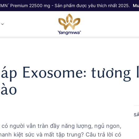
NMN
Premium 22500 mg - Sản phẩm được yêu thích nhất 2025.
Mu
™
ỷ
áp Exosome: tương l
bào
SẢ
, có người vẫn tràn đầy năng lượng, ngủ ngon,
anh kiệt sức và mất tập trung? Câu trả lời có