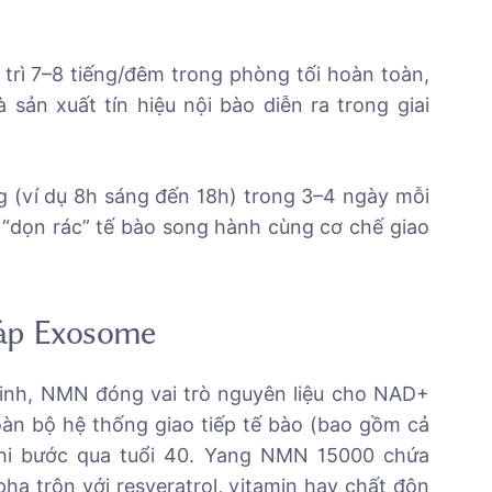
 trì 7–8 tiếng/đêm trong phòng tối hoàn toàn,
 sản xuất tín hiệu nội bào diễn ra trong giai
g (ví dụ 8h sáng đến 18h) trong 3–4 ngày mỗi
 “dọn rác” tế bào song hành cùng cơ chế giao
háp Exosome
 sinh, NMN đóng vai trò nguyên liệu cho NAD+
toàn bộ hệ thống giao tiếp tế bào (bao gồm cả
khi bước qua tuổi 40. Yang NMN 15000 chứa
a trộn với resveratrol, vitamin hay chất độn