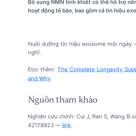
Bổ sung NMN tinh khiết có thể hỗ trợ n
hoạt động tế bào, bao gồm cả tín hiệu exo
Nuôi dưỡng tín hiệu exosome mỗi ngày —
nghĩ.
Đọc thêm:
The Complete Longevity Sup
and Why
Nguồn tham khảo
Nghiên cứu chính: Cui J, Ren S, Wang B 
42178923 —
link
.