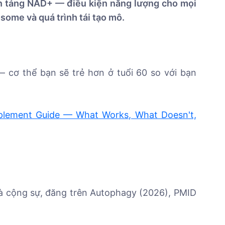
ền tảng NAD+ — điều kiện năng lượng cho mọi
some và quá trình tái tạo mô.
 cơ thể bạn sẽ trẻ hơn ở tuổi 60 so với bạn
plement Guide — What Works, What Doesn't,
và cộng sự, đăng trên Autophagy (2026), PMID