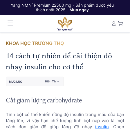
Yang NMN
Premium 22500 mg - Sản phẩm được yêu
Ya
™
thích nhất 2025.
Mua ngay
KHOA HỌC TRƯỜNG THỌ
14 cách tự nhiên để cải thiện độ
nhạy insulin cho cơ thể
Hiển Thị +
MỤC LỤC
Cắt giảm lượng carbohydrate
Tinh bột có thể khiến nồng độ insulin trong máu của bạn
tăng lên, vì vậy hạn chế lượng tinh bột nạp vào là một
cách đơn giản để giúp tăng độ nhạy
insulin
. Chọn