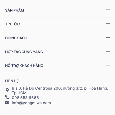
SẢN PHẨM
Yang NMN™ 15000 mg
TIN TỨC
Yang NMN™ 22500 mg
Sự kiện & Ưu đãi
CHÍNH SÁCH
Miwa Slim
Báo chí
Giải quyết khiếu nại
HỢP TÁC CÙNG YANG
Ziptamin
Podcast - Video
Bảo hành & đổi trả
Chính sách đại lý
Bộ kiểm tra NAD
+
HỖ TRỢ KHÁCH HÀNG
Tuyển dụng
Bảo mật thông tin
Chính sách Cộng tác viên
Đặt hàng & thanh toán
LIÊN HỆ
Điều khoản sử dụng
Đăng nhập Cộng tác viên
Giao hàng & vận chuyển
Iris 3, Hà Đô Centrosa 200, đường 3/2, p. Hòa Hưng,
Tp.HCM
098 653 6666
Hệ thống điểm bán
info@yangmiwa.com
Liên hệ