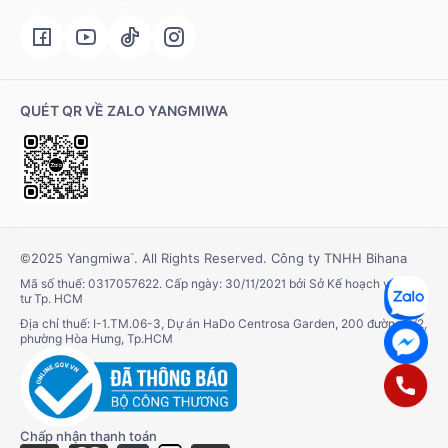
QUÉT QR VỀ ZALO YANGMIWA
©2025 Yangmiwa
. All Rights Reserved. Công ty TNHH Bihana
™
Mã số thuế: 0317057622. Cấp ngày: 30/11/2021 bởi Sở Kế hoạch và Đầu
tư Tp. HCM
Địa chỉ thuế: I-1.TM.06-3, Dự án HaDo Centrosa Garden, 200 đường 3/2,
phường Hòa Hưng, Tp.HCM
Chấp nhận thanh toán