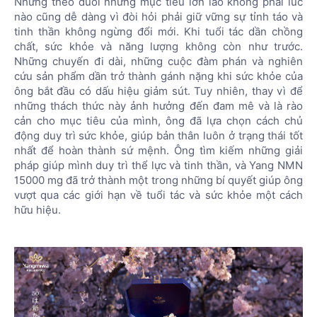
Nhưng theo đuổi những mục tiêu lớn lao không phải lúc
nào cũng dễ dàng vì đòi hỏi phải giữ vững sự tỉnh táo và
tinh thần không ngừng đổi mới. Khi tuổi tác dần chồng
chất, sức khỏe và năng lượng không còn như trước.
Những chuyến đi dài, những cuộc đàm phán và nghiên
cứu sản phẩm dần trở thành gánh nặng khi sức khỏe của
ông bắt đầu có dấu hiệu giảm sút. Tuy nhiên, thay vì để
những thách thức này ảnh hưởng đến đam mê và là rào
cản cho mục tiêu của mình, ông đã lựa chọn cách chủ
động duy trì sức khỏe, giúp bản thân luôn ở trạng thái tốt
nhất để hoàn thành sứ mệnh. Ông tìm kiếm những giải
pháp giúp mình duy trì thể lực và tinh thần, và Yang NMN
15000 mg đã trở thành một trong những bí quyết giúp ông
vượt qua các giới hạn về tuổi tác và sức khỏe một cách
hữu hiệu.