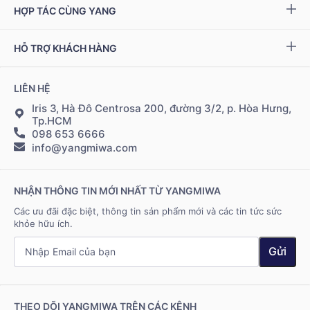
Giải quyết khiếu nại
HỢP TÁC CÙNG YANG
Ziptamin
Podcast - Video
Bảo hành & đổi trả
Chính sách đại lý
Bộ kiểm tra NAD
+
HỖ TRỢ KHÁCH HÀNG
Tuyển dụng
Bảo mật thông tin
Chính sách Cộng tác viên
Đặt hàng & thanh toán
LIÊN HỆ
Điều khoản sử dụng
Đăng nhập Cộng tác viên
Giao hàng & vận chuyển
Iris 3, Hà Đô Centrosa 200, đường 3/2, p. Hòa Hưng,
Tp.HCM
098 653 6666
Hệ thống điểm bán
info@yangmiwa.com
Liên hệ
NHẬN THÔNG TIN MỚI NHẤT TỪ YANGMIWA
Các ưu đãi đặc biệt, thông tin sản phẩm mới và các tin tức sức
khỏe hữu ích.
Gửi
THEO DÕI YANGMIWA TRÊN CÁC KÊNH