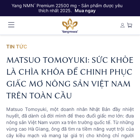
Yang NMN
Premium 22500 mg - Sản phẩm được yêu
Ya
™
thích nhất 2025.
Mua ngay
TIN TỨC
MATSUO TOMOYUKI: SỨC KHỎE
LÀ CHÌA KHÓA ĐỂ CHINH PHỤC
GIẤC MƠ NÔNG SẢN VIỆT NAM
TRÊN TOÀN CẦU
Matsuo Tomoyuki, một doanh nhân Nhật Bản đầy nhiệt
huyết, đã dành cả đời mình để theo đuổi giấc mơ lớn: đưa
nông sản Việt Nam vươn xa trên trường quốc tế. Từ những
vùng cao Hà Giang, ông đã tìm ra tiềm năng vượt trội của
cây kiều mạch và mang lại giá trị cho không chỉ người