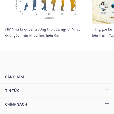
NMN và bí quyết trường thọ của người Nhật
Tặng gói tầm
dưới góc nhìn khoa học hiện đại
liệu trình 
SẢN PHẨM
Yang NMN™ 15000 mg
TIN TỨC
Yang NMN™ 22500 mg
Sự kiện & Ưu đãi
CHÍNH SÁCH
Miwa Slim
Báo chí