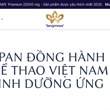
NMN
Premium 22500 mg - Sản phẩm được yêu thích nhất 2025.
Mu
™
ỷ
APAN ĐỒNG HÀNH
Ể THAO VIỆT NAM
DINH DƯỠNG ỨNG