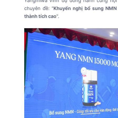
Yangmiwa vinh dự đồng hành cùng hội t
chuyên đề: "
Khuyến nghị bổ sung NMN 
thành tích cao
".