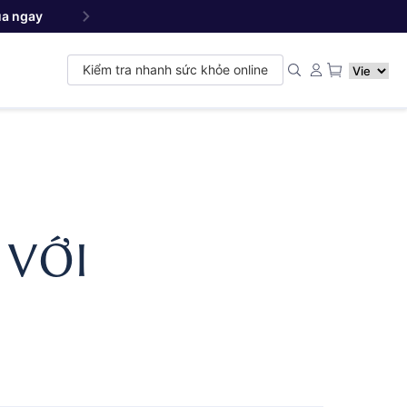
a ngay
Yang NMN
Premium 22500 mg - Sản phẩm đ
™
Kiểm tra nhanh sức khỏe online
 VỚI