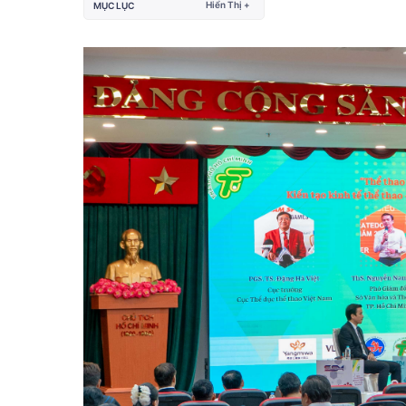
Hiển Thị +
MỤC LỤC