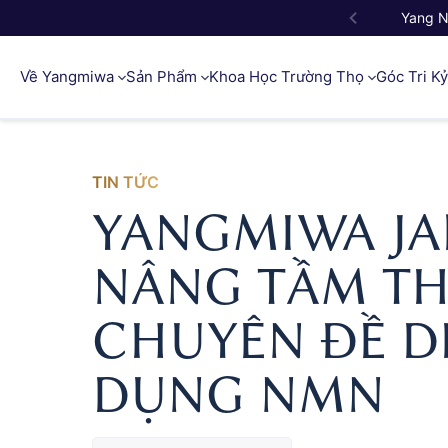
Yang 
Về Yangmiwa
Sản Phẩm
Khoa Học Trường Thọ
Góc Tri K
TIN TỨC
YANGMIWA J
NÂNG TẦM TH
CHUYÊN ĐỀ 
DỤNG NMN