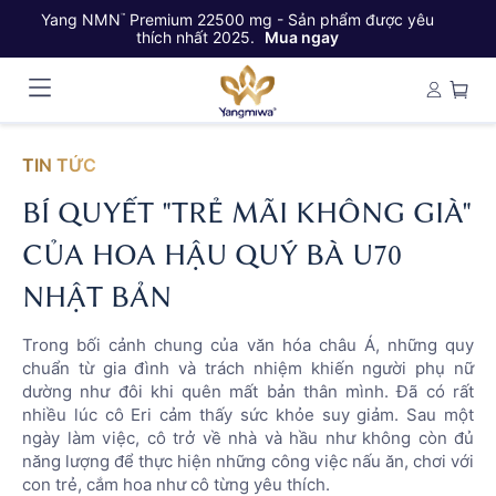
Yang NMN
Premium 22500 mg - Sản phẩm được yêu
Ya
™
thích nhất 2025.
Mua ngay
TIN TỨC
BÍ QUYẾT "TRẺ MÃI KHÔNG GIÀ"
CỦA HOA HẬU QUÝ BÀ U70
NHẬT BẢN
Trong bối cảnh chung của văn hóa châu Á, những quy
chuẩn từ gia đình và trách nhiệm khiến người phụ nữ
dường như đôi khi quên mất bản thân mình. Đã có rất
nhiều lúc cô Eri cảm thấy sức khỏe suy giảm. Sau một
ngày làm việc, cô trở về nhà và hầu như không còn đủ
năng lượng để thực hiện những công việc nấu ăn, chơi với
con trẻ, cắm hoa như cô từng yêu thích.