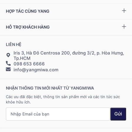
Miwa Slim
Báo chí
Giải quyết khiếu nại
HỢP TÁC CÙNG YANG
Ziptamin
Podcast - Video
Bảo hành & đổi trả
Chính sách đại lý
Bộ kiểm tra NAD
+
HỖ TRỢ KHÁCH HÀNG
Tuyển dụng
Bảo mật thông tin
Chính sách Cộng tác viên
Đặt hàng & thanh toán
LIÊN HỆ
Điều khoản sử dụng
Đăng nhập Cộng tác viên
Giao hàng & vận chuyển
Iris 3, Hà Đô Centrosa 200, đường 3/2, p. Hòa Hưng,
Tp.HCM
098 653 6666
Hệ thống điểm bán
info@yangmiwa.com
Liên hệ
NHẬN THÔNG TIN MỚI NHẤT TỪ YANGMIWA
Các ưu đãi đặc biệt, thông tin sản phẩm mới và các tin tức sức
khỏe hữu ích.
Gửi