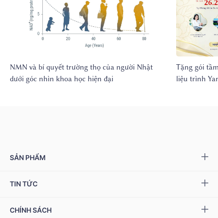
NMN và bí quyết trường thọ của người Nhật
Tặng gói tầm
dưới góc nhìn khoa học hiện đại
liệu trình 
SẢN PHẨM
Yang NMN™ 15000 mg
TIN TỨC
Yang NMN™ 22500 mg
Sự kiện & Ưu đãi
CHÍNH SÁCH