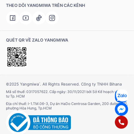
THEO DÕI YANGMIWA TRÊN CÁC KÊNH
QUÉT QR VỀ ZALO YANGMIWA
©2025 Yangmiwa
. All Rights Reserved. Công ty TNHH Bihana
™
Mã số thuế: 0317057622. Cấp ngày: 30/11/2021 bởi Sở Kế hoạch và Đầu
tư Tp. HCM
Địa chỉ thuế: I-1.TM.06-3, Dự án HaDo Centrosa Garden, 200 đường 3/2,
phường Hòa Hưng, Tp.HCM