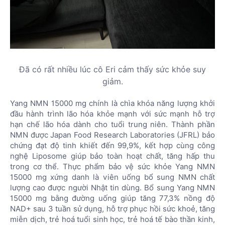
Đã có rất nhiều lúc cô Eri cảm thấy sức khỏe suy
giảm.
Yang NMN 15000 mg chính là chìa khóa năng lượng khởi
đầu hành trình lão hóa khỏe mạnh với sức mạnh hỗ trợ
hạn chế lão hóa dành cho tuổi trung niên. Thành phần
NMN được Japan Food Research Laboratories (JFRL) bảo
chứng đạt độ tinh khiết đến 99,9%, kết hợp cùng công
nghệ Liposome giúp bảo toàn hoạt chất, tăng hấp thu
trong cơ thể. Thực phẩm bảo vệ sức khỏe Yang NMN
15000 mg xứng danh là viên uống bổ sung NMN chất
lượng cao được người Nhật tin dùng. Bổ sung Yang NMN
15000 mg bằng đường uống giúp tăng 77,3% nồng độ
NAD+ sau 3 tuần sử dụng, hỗ trợ phục hồi sức khoẻ, tăng
miễn dịch, trẻ hoá tuổi sinh học, trẻ hoá tế bào thần kinh,