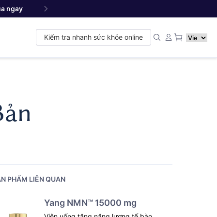
a ngay
Yang NMN
Premium 22500 mg - Sản phẩm đ
™
Kiểm tra nhanh sức khỏe online
Bản
N PHẨM LIÊN QUAN
Yang NMN™ 15000 mg
Viên uống tăng năng lượng tế bào