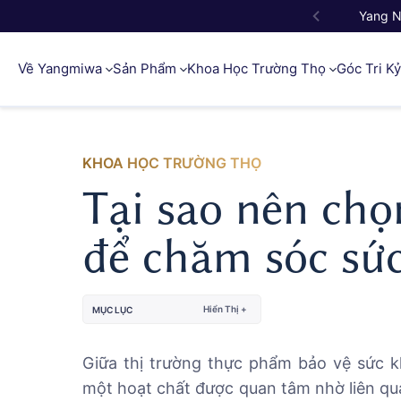
Yang 
Về Yangmiwa
Sản Phẩm
Khoa Học Trường Thọ
Góc Tri K
KHOA HỌC TRƯỜNG THỌ
Tại sao nên c
để chăm sóc sứ
Hiển Thị +
MỤC LỤC
Giữa thị trường thực phẩm bảo vệ sức 
một hoạt chất được quan tâm nhờ liên qu