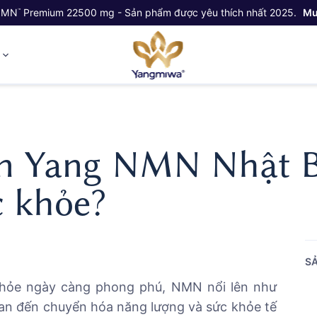
NMN
Premium 22500 mg - Sản phẩm được yêu thích nhất 2025.
Mu
™
ỷ
họn Yang NMN Nhật 
c khỏe?
SẢ
khỏe ngày càng phong phú, NMN nổi lên như
an đến chuyển hóa năng lượng và sức khỏe tế