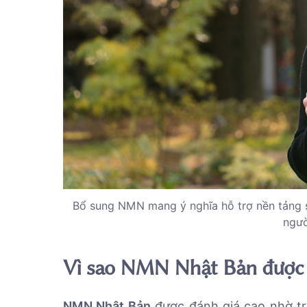
Bổ sung NMN mang ý nghĩa hỗ trợ nền tảng 
ngườ
Vì sao NMN Nhật Bản được 
NMN Nhật Bản
được đánh giá cao nhờ tri