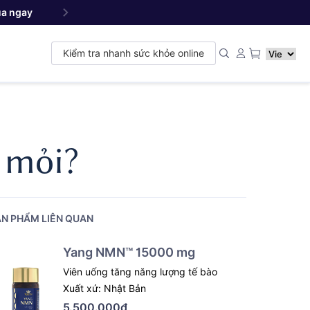
a ngay
Yang NMN
Premium 22500 mg - Sản phẩm đ
™
Kiểm tra nhanh sức khỏe online
 mỏi?
N PHẨM LIÊN QUAN
Yang NMN™ 15000 mg
Viên uống tăng năng lượng tế bào
Xuất xứ: Nhật Bản
5.500.000đ