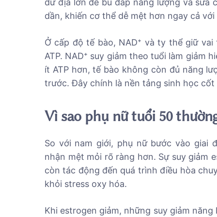
dư địa lớn để bù đắp năng lượng và sửa c
dần, khiến cơ thể dễ mệt hơn ngay cả với
Ở cấp độ tế bào, NAD⁺ và ty thể giữ vai 
ATP. NAD⁺ suy giảm theo tuổi làm giảm hiệ
ít ATP hơn, tế bào không còn đủ năng lư
trước. Đây chính là nền tảng sinh học cốt 
Vì sao phụ nữ tuổi 50 thườn
So với nam giới, phụ nữ bước vào giai
nhận mệt mỏi rõ ràng hơn. Sự suy giảm e
còn tác động đến quá trình điều hòa chu
khỏi stress oxy hóa.
Khi estrogen giảm, những suy giảm năng lư