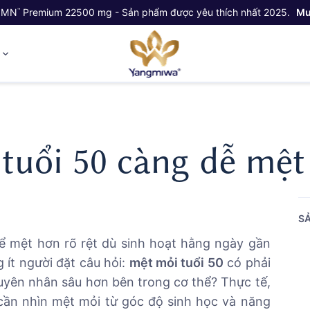
NMN
Premium 22500 mg - Sản phẩm được yêu thích nhất 2025.
Mu
™
ỷ
 tuổi 50 càng dễ mệt
SẢ
hể mệt hơn rõ rệt dù sinh hoạt hằng ngày gần
 ít người đặt câu hỏi:
mệt mỏi tuổi 50
có phải
guyên nhân sâu hơn bên trong cơ thể? Thực tế,
cần nhìn mệt mỏi từ góc độ sinh học và năng