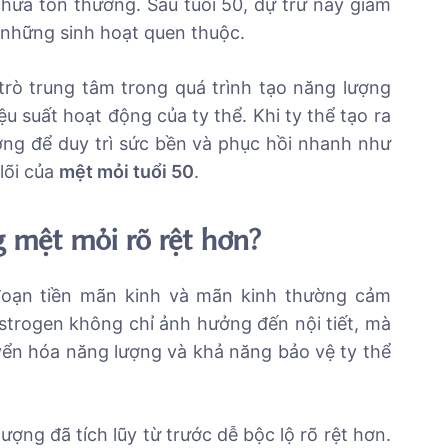
hữa tổn thương. Sau tuổi 50, dự trữ này giảm
 những sinh hoạt quen thuộc.
trò trung tâm trong quá trình tạo năng lượng
u suất hoạt động của ty thể. Khi ty thể tạo ra
ợng để duy trì sức bền và phục hồi nhanh như
lõi của
mệt mỏi tuổi 50
.
g mệt mỏi rõ rệt hơn?
 đoạn tiền mãn kinh và mãn kinh thường cảm
strogen không chỉ ảnh hưởng đến nội tiết, mà
yển hóa năng lượng và khả năng bảo vệ ty thể
ợng đã tích lũy từ trước dễ bộc lộ rõ rệt hơn.