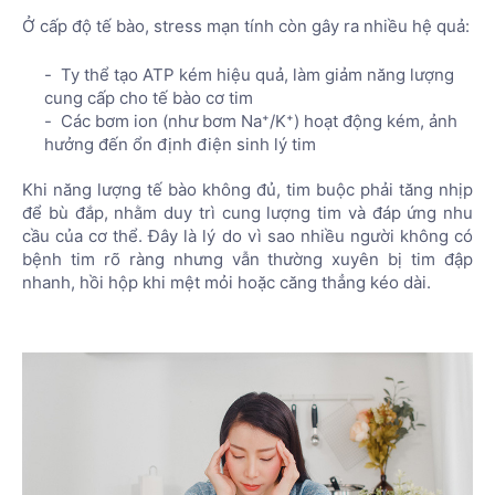
Ở cấp độ tế bào, stress mạn tính còn gây ra nhiều hệ quả:
Ty thể tạo ATP kém hiệu quả, làm giảm năng lượng
cung cấp cho tế bào cơ tim
Các bơm ion (như bơm Na⁺/K⁺) hoạt động kém, ảnh
hưởng đến ổn định điện sinh lý tim
Khi năng lượng tế bào không đủ, tim buộc phải tăng nhịp
để bù đắp, nhằm duy trì cung lượng tim và đáp ứng nhu
cầu của cơ thể. Đây là lý do vì sao nhiều người không có
bệnh tim rõ ràng nhưng vẫn thường xuyên bị tim đập
nhanh, hồi hộp khi mệt mỏi hoặc căng thẳng kéo dài.