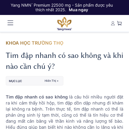
Yang NMN
Premium 22500 mg - Sản phẩm được yêu
Ya
™
thích nhất 2025.
Mua ngay
KHOA HỌC TRƯỜNG THỌ
Tim đập nhanh có sao không và khi
nào cần chú ý?
Hiển Thị +
MỤC LỤC
Tim đập nhanh có sao không
là câu hỏi nhiều người đặt
ra khi cảm thấy hồi hộp, tim đập dồn dập nhưng đi khám
lại không ra bệnh. Trên thực tế, tim đập nhanh có thể là
phản ứng sinh lý tạm thời, cũng có thể là tín hiệu cơ thể
đang mất cân bằng về thần kinh và năng lượng tế bào.
Hiểu đúng giúp bạn biết khi nào không cần lo lắng và khi