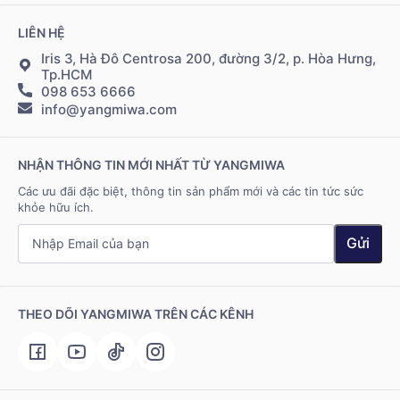
Chính sách Cộng tác viên
Đặt hàng & thanh toán
LIÊN HỆ
Điều khoản sử dụng
Đăng nhập Cộng tác viên
Giao hàng & vận chuyển
Iris 3, Hà Đô Centrosa 200, đường 3/2, p. Hòa Hưng,
Tp.HCM
098 653 6666
Hệ thống điểm bán
info@yangmiwa.com
Liên hệ
NHẬN THÔNG TIN MỚI NHẤT TỪ YANGMIWA
Các ưu đãi đặc biệt, thông tin sản phẩm mới và các tin tức sức
khỏe hữu ích.
Gửi
THEO DÕI YANGMIWA TRÊN CÁC KÊNH