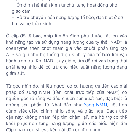
Ổn định hệ thần kinh tự chủ, tăng hoạt động phó
giao cảm
Hỗ trợ chuyển hóa năng lượng tế bào, đặc biệt ở cơ
tim và hệ thần kinh
Ở cấp độ tế bào, nhịp tim ổn định phụ thuộc rất lớn vào
khả năng tạo và sử dụng năng lượng của ty thể. NAD⁺ là
coenzyme then chốt tham gia vào chuỗi phản ứng tạo
ATP và giữ cho hệ thống điện sinh lý của tế bào tim vận
hành trơn tru. Khi NAD⁺ suy giảm, tim dễ rơi vào trạng thái
phải tăng nhịp để bù trừ cho hiệu suất năng lượng đang
giảm sút.
Từ góc nhìn đó, nhiều người có xu hướng ưu tiên các giải
pháp bổ sung NMN (tiền chất trực tiếp của NAD⁺) có
nguồn gốc rõ ràng và tiêu chuẩn sản xuất cao, đặc biệt là
những sản phẩm từ Nhật Bản như
Yang NMN
, kết hợp
cùng việc điều chỉnh nhịp sống và giấc ngủ. Cách tiếp
cận này không nhằm “ép tim chậm lại”, mà hỗ trợ cơ thể
khôi phục nền tảng năng lượng, giúp các biểu hiện tim
đập nhanh do stress kéo dài dần ổn định hơn.