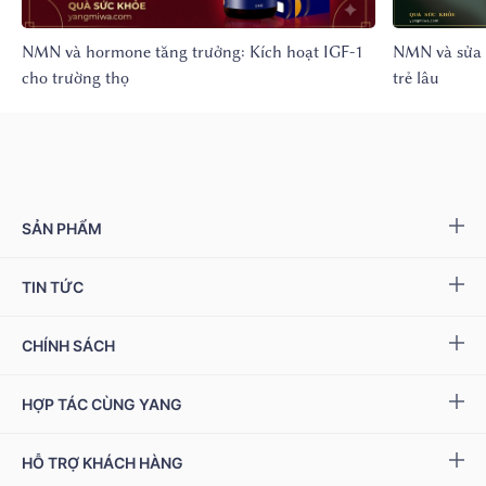
NMN và hormone tăng trưởng: Kích hoạt IGF-1
NMN và sửa 
cho trường thọ
trẻ lâu
SẢN PHẨM
Yang NMN™ 15000 mg
TIN TỨC
Yang NMN™ 22500 mg
Sự kiện & Ưu đãi
CHÍNH SÁCH
Miwa Slim
Báo chí
Giải quyết khiếu nại
HỢP TÁC CÙNG YANG
Ziptamin
Podcast - Video
Bảo hành & đổi trả
Chính sách đại lý
Bộ kiểm tra NAD
+
HỖ TRỢ KHÁCH HÀNG
Tuyển dụng
Bảo mật thông tin