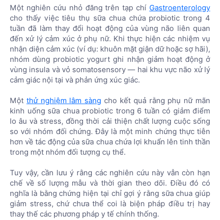
Một nghiên cứu nhỏ đăng trên tạp chí
Gastroenterology
cho thấy việc tiêu thụ sữa chua chứa probiotic trong 4
tuần đã làm thay đổi hoạt động của vùng não liên quan
đến xử lý cảm xúc ở phụ nữ. Khi thực hiện các nhiệm vụ
nhận diện cảm xúc (ví dụ: khuôn mặt giận dữ hoặc sợ hãi),
nhóm dùng probiotic yogurt ghi nhận giảm hoạt động ở
vùng insula và vỏ somatosensory — hai khu vực não xử lý
cảm giác nội tại và phản ứng xúc giác.
Một
thử nghiệm lâm sàng
cho kết quả rằng phụ nữ mãn
kinh uống sữa chua probiotic trong 6 tuần có giảm điểm
lo âu và stress, đồng thời cải thiện chất lượng cuộc sống
so với nhóm đối chứng. Đây là một minh chứng thực tiễn
hơn về tác động của sữa chua chứa lợi khuẩn lên tinh thần
trong một nhóm đối tượng cụ thể.
Tuy vậy, cần lưu ý rằng các nghiên cứu này vẫn còn hạn
chế về số lượng mẫu và thời gian theo dõi. Điều đó có
nghĩa là bằng chứng hiện tại chỉ gợi ý rằng sữa chua giúp
giảm stress, chứ chưa thể coi là biện pháp điều trị hay
thay thế các phương pháp y tế chính thống.