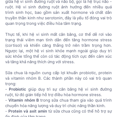
giữa hệ vi sinh đường ruột và não bộ, gọi là hệ trục não -
ruột. Hệ vi sinh đường ruột ảnh hưởng đến nhiều quá
trình sinh học, bao gồm sản xuất hormone và chất dẫn
truyền thần kinh như serotonin, đây là yếu tố đóng vai trò
quan trọng trong việc điều hòa tâm trạng.
Thực tế, khi hệ vi sinh mất cân bằng, cơ thể dễ rơi vào
trạng thái viêm mạn tính dẫn đến tăng hormone stress
(cortisol) và khiến căng thẳng trở nên trầm trọng hơn.
Ngược lại, một hệ vi sinh khỏe mạnh ngoài giúp duy trì
sức khỏe tổng thể còn có tác động tích cực đến cảm xúc
và tăng khả năng thích ứng với stress.
Sữa chua là nguồn cung cấp lợi khuẩn probiotic, protein
và vitamin nhóm B. Các thành phần này có vai trò quan
trọng:
-
Probiotic
giúp duy trì sự cân bằng hệ vi sinh đường
ruột, từ đó gián tiếp hỗ trợ điều hòa hormone stress.
-
Vitamin nhóm B
trong sữa chua tham gia vào quá trình
chuyển hóa năng lượng và duy trì chức năng thần kinh.
-
Protein và axit amin
từ sữa chua cũng có thể hỗ trợ sự
ổn định của tâm trạng.