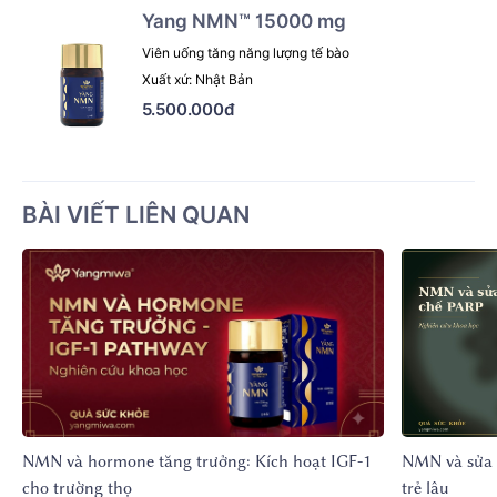
Yang NMN™ 15000 mg
Viên uống tăng năng lượng tế bào
Xuất xứ: Nhật Bản
5.500.000đ
BÀI VIẾT LIÊN QUAN
NMN và hormone tăng trưởng: Kích hoạt IGF-1
NMN và sửa 
cho trường thọ
trẻ lâu