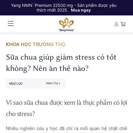
Yang NMN
Premium 22500 mg - Sản phẩm được yêu
Ya
™
thích nhất 2025.
Mua ngay
KHOA HỌC TRƯỜNG THỌ
Sữa chua giúp giảm stress có tốt
không? Nên ăn thế nào?
Hiển Thị +
MỤC LỤC
Vì sao sữa chua được xem là thực phẩm có lợi
cho stress?
Nhiều nghiên cứu y học đã chỉ ra mối quan hệ chặt chẽ