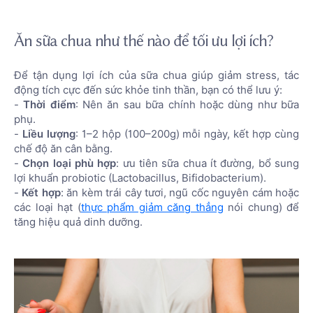
Ăn sữa chua như thế nào để tối ưu lợi ích?
Để tận dụng lợi ích của sữa chua giúp giảm stress, tác
động tích cực đến sức khỏe tinh thần, bạn có thể lưu ý:
-
Thời điểm
: Nên ăn sau bữa chính hoặc dùng như bữa
phụ.
-
Liều lượng
: 1–2 hộp (100–200g) mỗi ngày, kết hợp cùng
chế độ ăn cân bằng.
-
Chọn loại phù hợp
: ưu tiên sữa chua ít đường, bổ sung
lợi khuẩn probiotic (Lactobacillus, Bifidobacterium).
-
Kết hợp
: ăn kèm trái cây tươi, ngũ cốc nguyên cám hoặc
các loại hạt (
thực phẩm giảm căng thẳng
nói chung) để
tăng hiệu quả dinh dưỡng.