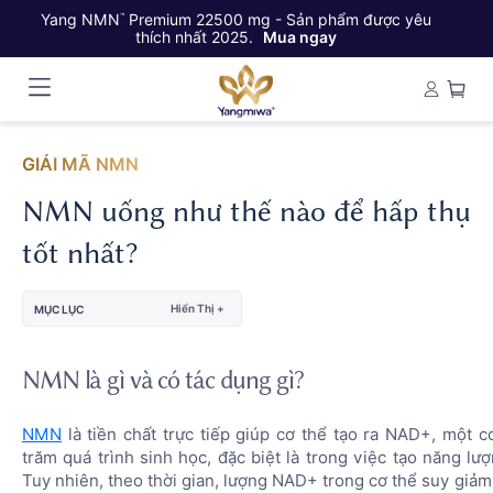
Yang NMN
Premium 22500 mg - Sản phẩm được yêu
Ya
™
thích nhất 2025.
Mua ngay
GIẢI MÃ NMN
NMN uống như thế nào để hấp thụ
tốt nhất?
Hiển Thị +
MỤC LỤC
NMN là gì và có tác dụng gì?
NMN
là tiền chất trực tiếp giúp cơ thể tạo ra NAD+, một
trăm quá trình sinh học, đặc biệt là trong việc tạo năng l
Tuy nhiên, theo thời gian, lượng NAD+ trong cơ thể suy giảm