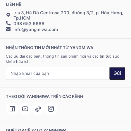
Đặt hàng & thanh toán
LIÊN HỆ
Điều khoản sử dụng
Đăng nhập Cộng tác viên
Giao hàng & vận chuyển
Iris 3, Hà Đô Centrosa 200, đường 3/2, p. Hòa Hưng,
Tp.HCM
098 653 6666
Hệ thống điểm bán
info@yangmiwa.com
Liên hệ
NHẬN THÔNG TIN MỚI NHẤT TỪ YANGMIWA
Các ưu đãi đặc biệt, thông tin sản phẩm mới và các tin tức sức
khỏe hữu ích.
Gửi
THEO DÕI YANGMIWA TRÊN CÁC KÊNH
QUÉT QR VỀ ZALO YANGMIWA