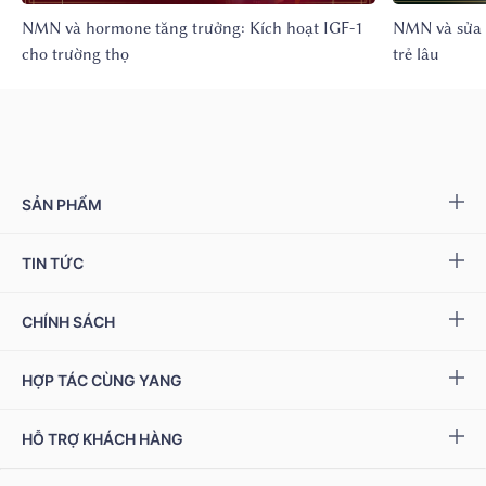
NMN và hormone tăng trưởng: Kích hoạt IGF-1
NMN và sửa 
cho trường thọ
trẻ lâu
SẢN PHẨM
Yang NMN™ 15000 mg
TIN TỨC
Yang NMN™ 22500 mg
Sự kiện & Ưu đãi
CHÍNH SÁCH
Miwa Slim
Báo chí
Giải quyết khiếu nại
HỢP TÁC CÙNG YANG
Ziptamin
Podcast - Video
Bảo hành & đổi trả
Chính sách đại lý
Bộ kiểm tra NAD
+
HỖ TRỢ KHÁCH HÀNG
Tuyển dụng
Bảo mật thông tin
Chính sách Cộng tác viên