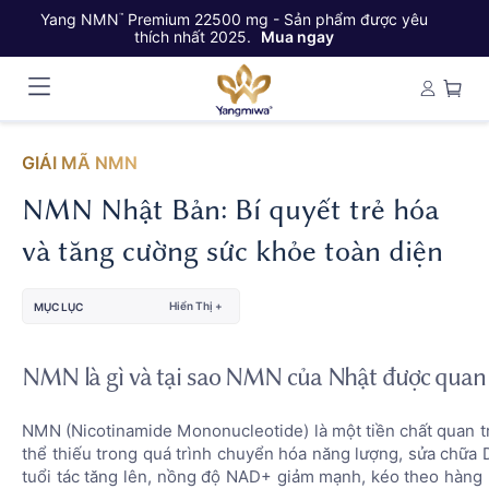
Yang NMN
Premium 22500 mg - Sản phẩm được yêu
Ya
™
thích nhất 2025.
Mua ngay
GIẢI MÃ NMN
NMN Nhật Bản: Bí quyết trẻ hóa
và tăng cường sức khỏe toàn diện
Hiển Thị +
MỤC LỤC
NMN là gì và tại sao NMN của Nhật được quan
NMN (Nicotinamide Mononucleotide) là một tiền chất quan 
thể thiếu trong quá trình chuyển hóa năng lượng, sửa chữa 
tuổi tác tăng lên, nồng độ NAD+ giảm mạnh, kéo theo hàng 