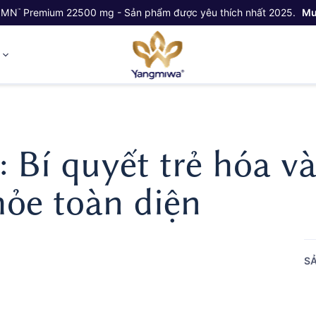
NMN
Premium 22500 mg - Sản phẩm được yêu thích nhất 2025.
Mu
™
ỷ
Bí quyết trẻ hóa v
hỏe toàn diện
SẢ