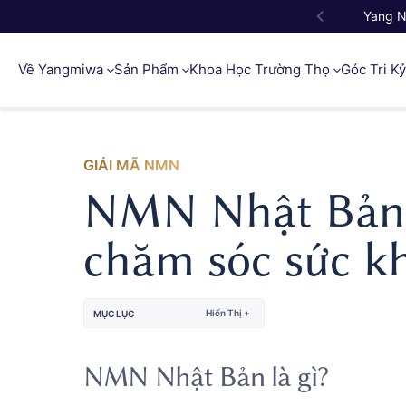
Yang 
Về Yangmiwa
Sản Phẩm
Khoa Học Trường Thọ
Góc Tri K
GIẢI MÃ NMN
NMN Nhật Bản: 
chăm sóc sức k
Hiển Thị +
MỤC LỤC
NMN Nhật Bản là gì?