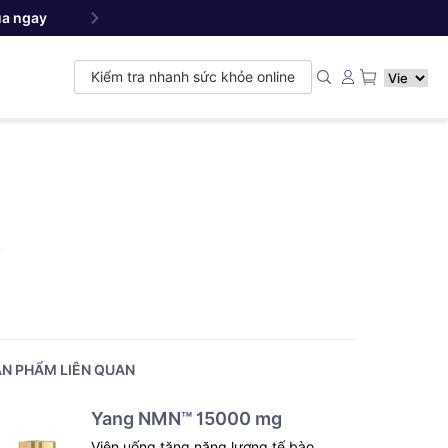
a ngay
Yang NMN
Premium 22500 mg - Sản phẩm đ
™
Kiểm tra nhanh sức khỏe online
à
N PHẨM LIÊN QUAN
Yang NMN™ 15000 mg
Viên uống tăng năng lượng tế bào