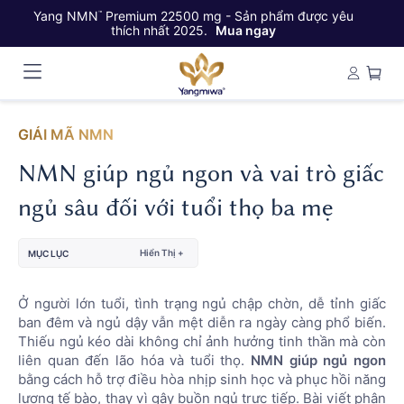
Yang NMN
Premium 22500 mg - Sản phẩm được yêu
Ya
™
thích nhất 2025.
Mua ngay
GIẢI MÃ NMN
NMN giúp ngủ ngon và vai trò giấc
ngủ sâu đối với tuổi thọ ba mẹ
Hiển Thị +
MỤC LỤC
Ở người lớn tuổi, tình trạng ngủ chập chờn, dễ tỉnh giấc
ban đêm và ngủ dậy vẫn mệt diễn ra ngày càng phổ biến.
Thiếu ngủ kéo dài không chỉ ảnh hưởng tinh thần mà còn
liên quan đến lão hóa và tuổi thọ.
NMN giúp ngủ ngon
bằng cách hỗ trợ điều hòa nhịp sinh học và phục hồi năng
lượng tế bào, thay vì gây buồn ngủ trực tiếp. Bài viết phân