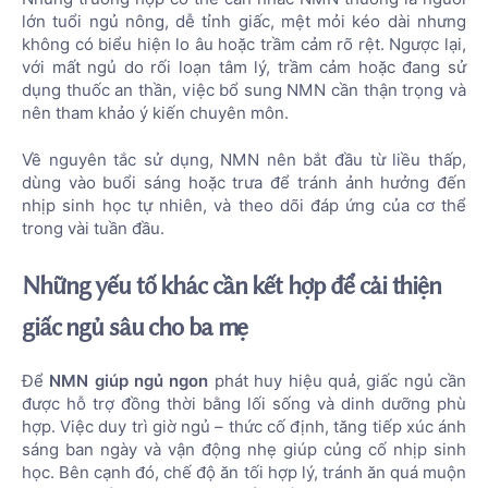
lớn tuổi ngủ nông, dễ tỉnh giấc, mệt mỏi kéo dài nhưng
không có biểu hiện lo âu hoặc trầm cảm rõ rệt. Ngược lại,
với mất ngủ do rối loạn tâm lý, trầm cảm hoặc đang sử
dụng thuốc an thần, việc bổ sung NMN cần thận trọng và
nên tham khảo ý kiến chuyên môn.
Về nguyên tắc sử dụng, NMN nên bắt đầu từ liều thấp,
dùng vào buổi sáng hoặc trưa để tránh ảnh hưởng đến
nhịp sinh học tự nhiên, và theo dõi đáp ứng của cơ thể
trong vài tuần đầu.
Những yếu tố khác cần kết hợp để cải thiện
giấc ngủ sâu cho ba mẹ
Để
NMN giúp ngủ ngon
phát huy hiệu quả, giấc ngủ cần
được hỗ trợ đồng thời bằng lối sống và dinh dưỡng phù
hợp. Việc duy trì giờ ngủ – thức cố định, tăng tiếp xúc ánh
sáng ban ngày và vận động nhẹ giúp củng cố nhịp sinh
học. Bên cạnh đó, chế độ ăn tối hợp lý, tránh ăn quá muộn