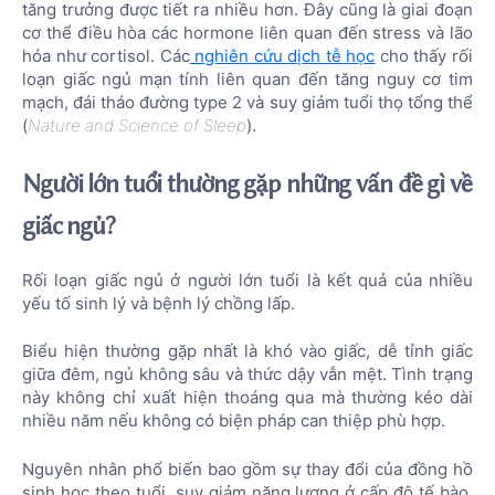
tăng trưởng được tiết ra nhiều hơn. Đây cũng là giai đoạn
cơ thể điều hòa các hormone liên quan đến stress và lão
hóa như cortisol. Các
nghiên cứu dịch tễ học
cho thấy rối
loạn giấc ngủ mạn tính liên quan đến tăng nguy cơ tim
mạch, đái tháo đường type 2 và suy giảm tuổi thọ tổng thể
(
Nature and Science of Sleep
).
Người lớn tuổi thường gặp những vấn đề gì về
giấc ngủ?
Rối loạn giấc ngủ ở người lớn tuổi là kết quả của nhiều
yếu tố sinh lý và bệnh lý chồng lấp.
Biểu hiện thường gặp nhất là khó vào giấc, dễ tỉnh giấc
giữa đêm, ngủ không sâu và thức dậy vẫn mệt. Tình trạng
này không chỉ xuất hiện thoáng qua mà thường kéo dài
nhiều năm nếu không có biện pháp can thiệp phù hợp.
Nguyên nhân phổ biến bao gồm sự thay đổi của đồng hồ
sinh học theo tuổi, suy giảm năng lượng ở cấp độ tế bào,