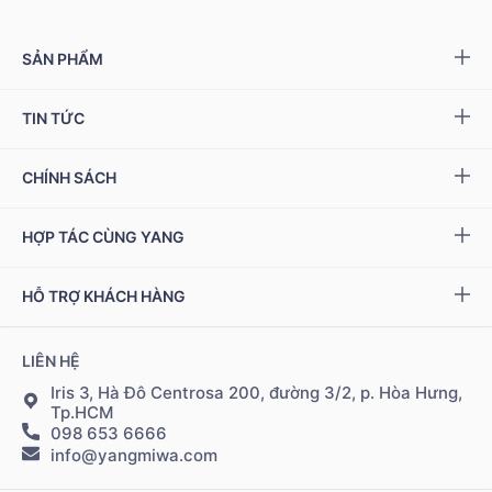
SẢN PHẨM
Yang NMN™ 15000 mg
TIN TỨC
Yang NMN™ 22500 mg
Sự kiện & Ưu đãi
CHÍNH SÁCH
Miwa Slim
Báo chí
Giải quyết khiếu nại
HỢP TÁC CÙNG YANG
Ziptamin
Podcast - Video
Bảo hành & đổi trả
Chính sách đại lý
Bộ kiểm tra NAD
+
HỖ TRỢ KHÁCH HÀNG
Tuyển dụng
Bảo mật thông tin
Chính sách Cộng tác viên
Đặt hàng & thanh toán
LIÊN HỆ
Điều khoản sử dụng
Đăng nhập Cộng tác viên
Giao hàng & vận chuyển
Iris 3, Hà Đô Centrosa 200, đường 3/2, p. Hòa Hưng,
Tp.HCM
098 653 6666
Hệ thống điểm bán
info@yangmiwa.com
Liên hệ