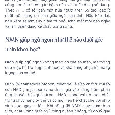
cũng như ảnh hưởng từ bệnh nền và thuốc đang sử dụng.
Theo
NIH
, có tới gần một nửa người trên 65 tuổi gặp ít
nhất một dạng rối loạn giấc ngủ mạn tính. Nếu kéo dài,
ngủ kém sẽ làm suy giảm trí nhớ, tăng mệt mỏi ban ngày
và làm giảm đáng kể chất lượng sống.
NMN giúp ngủ ngon như thế nào dưới góc
nhìn khoa học?
NMN giúp ngủ ngon
không theo cơ chế an thần, mà thông
qua việc hỗ trợ nhịp sinh học và khả năng phục hồi năng
lượng của cơ thể.
NMN (Nicotinamide Mononucleotide) là tiền chất trực tiếp
của NAD⁺, một coenzyme tham gia vào hàng trăm phản
ứng chuyển hóa quan trọng. NAD⁺ đóng vai trò then chốt
trong chức năng ty thể và có mối liên hệ chặt chẽ với nhịp
sinh học ngày – đêm. Khi nồng độ NAD⁺ suy giảm theo
tuổi, chất lượng giấc ngủ cũng bị ảnh hưởng, từ đó lý giải