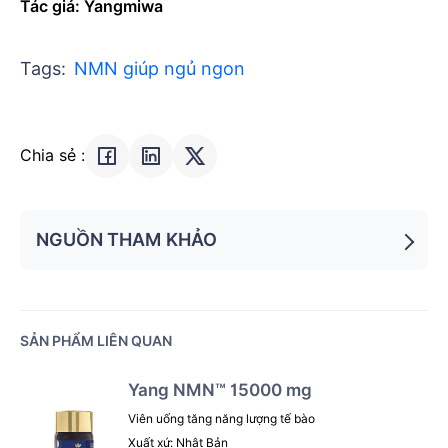
Tác giả: Yangmiwa
Tags:
NMN giúp ngủ ngon
Chia sẻ :
NGUỒN THAM KHẢO
[1] 
Direksunthorn, T. (2025).
 Sleep and 
cardiometabolic health: A narrative review of 
epidemiological evidence, mechanisms, and 
interventions
. 
International Journal of General 
SẢN PHẨM LIÊN QUAN
Medicine
, 18, 5831–5843.
[2]
Rodriguez, J. C., Dzierzewski, J. M., & Alessi, C.
Yang NMN™ 15000 mg
A. (2015). Sleep problems in the elderly.
Medical
Clinics of North America
, 99(2), 431–439
Viên uống tăng năng lượng tế bào
Xuất xứ: Nhật Bản