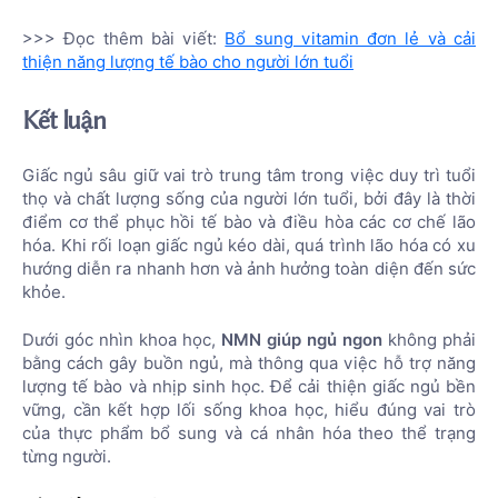
>>> Đọc thêm bài viết:
Bổ sung vitamin đơn lẻ và cải
thiện năng lượng tế bào cho người lớn tuổi
Kết luận
Giấc ngủ sâu giữ vai trò trung tâm trong việc duy trì tuổi
thọ và chất lượng sống của người lớn tuổi, bởi đây là thời
điểm cơ thể phục hồi tế bào và điều hòa các cơ chế lão
hóa. Khi rối loạn giấc ngủ kéo dài, quá trình lão hóa có xu
hướng diễn ra nhanh hơn và ảnh hưởng toàn diện đến sức
khỏe.
Dưới góc nhìn khoa học,
NMN giúp ngủ ngon
không phải
bằng cách gây buồn ngủ, mà thông qua việc hỗ trợ năng
lượng tế bào và nhịp sinh học. Để cải thiện giấc ngủ bền
vững, cần kết hợp lối sống khoa học, hiểu đúng vai trò
của thực phẩm bổ sung và cá nhân hóa theo thể trạng
từng người.