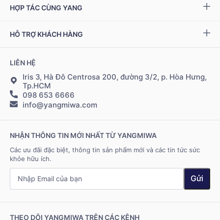
Giải quyết khiếu nại
HỢP TÁC CÙNG YANG
Ziptamin
Podcast - Video
Bảo hành & đổi trả
Chính sách đại lý
Bộ kiểm tra NAD
+
HỖ TRỢ KHÁCH HÀNG
Tuyển dụng
Bảo mật thông tin
Chính sách Cộng tác viên
Đặt hàng & thanh toán
LIÊN HỆ
Điều khoản sử dụng
Đăng nhập Cộng tác viên
Giao hàng & vận chuyển
Iris 3, Hà Đô Centrosa 200, đường 3/2, p. Hòa Hưng,
Tp.HCM
098 653 6666
Hệ thống điểm bán
info@yangmiwa.com
Liên hệ
NHẬN THÔNG TIN MỚI NHẤT TỪ YANGMIWA
Các ưu đãi đặc biệt, thông tin sản phẩm mới và các tin tức sức
khỏe hữu ích.
Gửi
THEO DÕI YANGMIWA TRÊN CÁC KÊNH