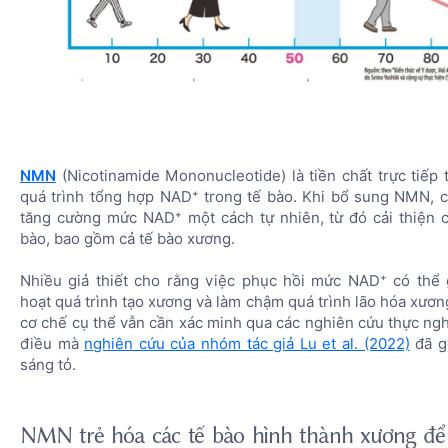
NMN
(Nicotinamide Mononucleotide) là tiền chất trực tiếp 
quá trình tổng hợp NAD⁺ trong tế bào. Khi bổ sung NMN, c
tăng cường mức NAD⁺ một cách tự nhiên, từ đó cải thiện 
bào, bao gồm cả tế bào xương.
Nhiều giả thiết cho rằng việc phục hồi mức NAD⁺ có thể g
hoạt quá trình tạo xương và làm chậm quá trình lão hóa xươn
cơ chế cụ thể vẫn cần xác minh qua các nghiên cứu thực ngh
điều mà
nghiên cứu của nhóm tác giả Lu et al. (2022)
đã g
sáng tỏ.
NMN trẻ hóa các tế bào hình thành xương để 