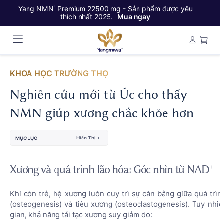
Yang NMN
Premium 22500 mg - Sản phẩm được yêu
Ya
™
thích nhất 2025.
Mua ngay
KHOA HỌC TRƯỜNG THỌ
Nghiên cứu mới từ Úc cho thấy
NMN giúp xương chắc khỏe hơn
Hiển Thị +
MỤC LỤC
Xương và quá trình lão hóa: Góc nhìn từ NAD⁺
Khi còn trẻ, hệ xương luôn duy trì sự cân bằng giữa quá tr
(osteogenesis) và tiêu xương (osteoclastogenesis). Tuy nhi
gian, khả năng tái tạo xương suy giảm do: