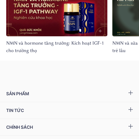
NMN và hormone tăng trưởng: Kích hoạt IGF-1
NMN và sửa 
cho trường thọ
trẻ lâu
SẢN PHẨM
Yang NMN™ 15000 mg
TIN TỨC
Yang NMN™ 22500 mg
Sự kiện & Ưu đãi
CHÍNH SÁCH
Miwa Slim
Báo chí