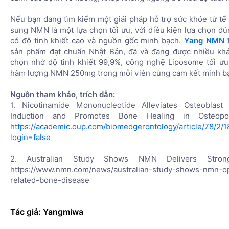
Nếu bạn đang tìm kiếm một giải pháp hỗ trợ sức khỏe từ tế 
sung NMN là một lựa chọn tối ưu, với điều kiện lựa chọn đ
có độ tinh khiết cao và nguồn gốc minh bạch.
Yang NMN 
sản phẩm đạt chuẩn Nhật Bản, đã và đang được nhiều kh
chọn nhờ độ tinh khiết 99,9%, công nghệ Liposome tối ưu
hàm lượng NMN 250mg trong mỗi viên cùng cam kết minh b
Nguồn tham khảo, trích dẫn:
1. Nicotinamide Mononucleotide Alleviates Osteoblast
Induction and Promotes Bone Healing in Osteopor
https://academic.oup.com/biomedgerontology/article/78/2/
login=false
2. Australian Study Shows NMN Delivers Stron
https://www.nmn.com/news/australian-study-shows-nmn-o
related-bone-disease
Tác giả: Yangmiwa