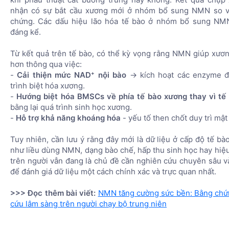
nhận có sự bắt cầu xương mới ở nhóm bổ sung NMN so v
chứng. Các dấu hiệu lão hóa tế bào ở nhóm bổ sung NM
đáng kể.
Từ kết quả trên tế bào, có thể kỳ vọng rằng NMN giúp xươ
hơn thông qua việc:
-
Cải thiện mức NAD⁺ nội bào
→ kích hoạt các enzyme đ
trình biệt hóa xương.
-
Hướng biệt hóa BMSCs về phía tế bào xương thay vì tế
bằng lại quá trình sinh học xương.
-
Hỗ trợ khả năng khoáng hóa
- yếu tố then chốt duy trì mậ
Tuy nhiên, cần lưu ý rằng đây mới là dữ liệu ở cấp độ tế bà
như liều dùng NMN, dạng bào chế, hấp thu sinh học hay hiệu
trên người vẫn đang là chủ đề cần nghiên cứu chuyên sâu và
để đánh giá dữ liệu một cách chính xác và trực quan nhất.
>>> Đọc thêm bài viết:
NMN tăng cường sức bền: Bằng chứ
cứu lâm sàng trên người chạy bộ trung niên