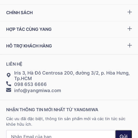
Yang NMN™ 22500 mg
Sự kiện & Ưu đãi
CHÍNH SÁCH
Miwa Slim
Báo chí
Giải quyết khiếu nại
HỢP TÁC CÙNG YANG
Ziptamin
Podcast - Video
Bảo hành & đổi trả
Chính sách đại lý
Bộ kiểm tra NAD
+
HỖ TRỢ KHÁCH HÀNG
Tuyển dụng
Bảo mật thông tin
Chính sách Cộng tác viên
Đặt hàng & thanh toán
LIÊN HỆ
Điều khoản sử dụng
Đăng nhập Cộng tác viên
Giao hàng & vận chuyển
Iris 3, Hà Đô Centrosa 200, đường 3/2, p. Hòa Hưng,
Tp.HCM
098 653 6666
Hệ thống điểm bán
info@yangmiwa.com
Liên hệ
NHẬN THÔNG TIN MỚI NHẤT TỪ YANGMIWA
Các ưu đãi đặc biệt, thông tin sản phẩm mới và các tin tức sức
khỏe hữu ích.
Gửi