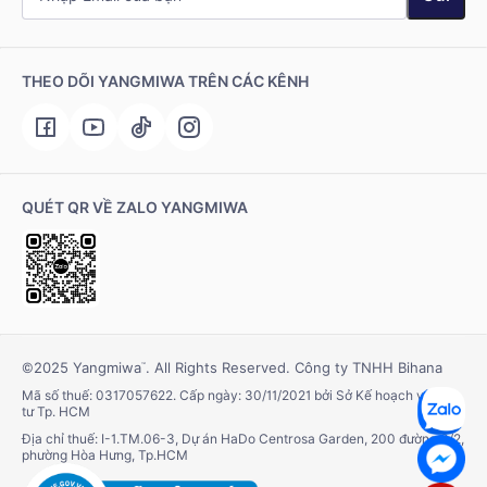
THEO DÕI YANGMIWA TRÊN CÁC KÊNH
QUÉT QR VỀ ZALO YANGMIWA
©2025 Yangmiwa
. All Rights Reserved. Công ty TNHH Bihana
™
Mã số thuế: 0317057622. Cấp ngày: 30/11/2021 bởi Sở Kế hoạch và Đầu
tư Tp. HCM
Địa chỉ thuế: I-1.TM.06-3, Dự án HaDo Centrosa Garden, 200 đường 3/2,
phường Hòa Hưng, Tp.HCM