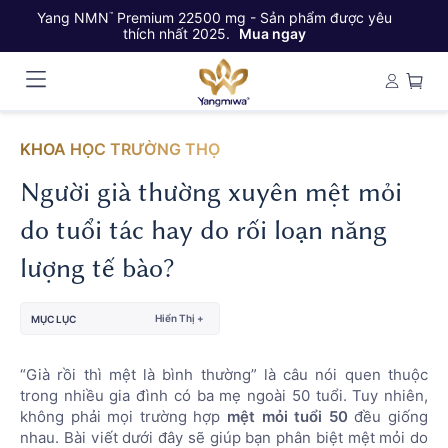
Yang NMN
Premium 22500 mg - Sản phẩm được yêu
Ya
™
thích nhất 2025.
Mua ngay
KHOA HỌC TRƯỜNG THỌ
Người già thường xuyên mệt mỏi
do tuổi tác hay do rối loạn năng
lượng tế bào?
Hiển Thị +
MỤC LỤC
“Già rồi thì mệt là bình thường” là câu nói quen thuộc
trong nhiều gia đình có ba mẹ ngoài 50 tuổi. Tuy nhiên,
không phải mọi trường hợp
mệt mỏi tuổi 50
đều giống
nhau. Bài viết dưới đây sẽ giúp bạn phân biệt mệt mỏi do