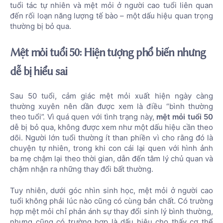
tuổi tác tự nhiên và mệt mỏi ở người cao tuổi liên quan
đến rối loạn năng lượng tế bào – một dấu hiệu quan trọng
thường bị bỏ qua.
Mệt mỏi tuổi 50: Hiện tượng phổ biến nhưng
dễ bị hiểu sai
Sau 50 tuổi, cảm giác mệt mỏi xuất hiện ngày càng
thường xuyên nên dần được xem là điều “bình thường
theo tuổi”. Vì quá quen với tình trạng này,
mệt mỏi tuổi 50
dễ bị bỏ qua, không được xem như một dấu hiệu cần theo
dõi. Người lớn tuổi thường ít than phiền vì cho rằng đó là
chuyện tự nhiên, trong khi con cái lại quen với hình ảnh
ba mẹ chậm lại theo thời gian, dẫn đến tâm lý chủ quan và
chậm nhận ra những thay đổi bất thường.
Tuy nhiên, dưới góc nhìn sinh học, mệt mỏi ở người cao
tuổi không phải lúc nào cũng có cùng bản chất. Có trường
hợp mệt mỏi chỉ phản ánh sự thay đổi sinh lý bình thường,
nhưng cũng có trường hợp là dấu hiệu cho thấy cơ thể