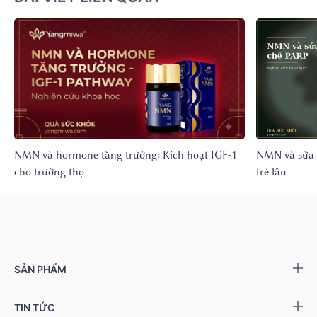
NMN và hormone tăng trưởng: Kích hoạt IGF-1
NMN và sửa 
cho trường thọ
trẻ lâu
SẢN PHẨM
Yang NMN™ 15000 mg
TIN TỨC