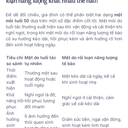
loạn năng lượng khác nhau thế nào?
Để dễ đối chiếu, gia đình có thể phân biệt hai dạng
mệt
mỏi tuổi 50
dựa trên một số đặc điểm cốt lõi. Mệt mỏi do
tuổi tác thường xuất hiện sau khi vận động và cải thiện khi
nghỉ ngơi, trong khi mệt mỏi do rối loạn năng lượng tế bào
có xu hướng kéo dài, hồi phục kém và ảnh hưởng rõ hơn
đến sinh hoạt hằng ngày.
Tiêu chí
Mệt do tuổi tác
Mệt do rối loạn năng lượng
so sánh
tự nhiên
tế bào
Thời
Thường mệt sau
điểm
Mệt kéo dài cả ngày, kể cả
hoạt động hoặc
xuất
khi sinh hoạt nhẹ
cuối ngày
hiện
Khả
Nghỉ ngơi là đỡ,
Nghỉ ngơi ít cải thiện, cảm
năng hồi
hồi phục tương
giác uể oải kéo dài
phục
đối nhanh
Ảnh
Ít ảnh hưởng đến
hưởng
Giảm sức bền, ngại vận động,
thói quen sinh
sinh
sinh hoạt kém linh hoạt