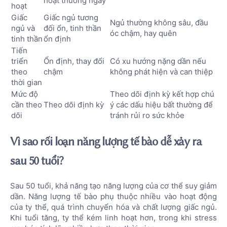
hoạt thường ngày
hoạt
Giấc
Giấc ngủ tương
Ngủ thường không sâu, đầu
ngủ và
đối ổn, tinh thần
óc chậm, hay quên
tinh thần
ổn định
Tiến
triển
Ổn định, thay đổi
Có xu hướng nặng dần nếu
theo
chậm
không phát hiện và can thiệp
thời gian
Mức độ
Theo dõi định kỳ kết hợp chú
cần theo
Theo dõi định kỳ
ý các dấu hiệu bất thường để
dõi
tránh rủi ro sức khỏe
Vì sao rối loạn năng lượng tế bào dễ xảy ra
sau 50 tuổi?
Sau 50 tuổi, khả năng tạo năng lượng của cơ thể suy giảm
dần. Năng lượng tế bào phụ thuộc nhiều vào hoạt động
của ty thể, quá trình chuyển hóa và chất lượng giấc ngủ.
Khi tuổi tăng, ty thể kém linh hoạt hơn, trong khi stress