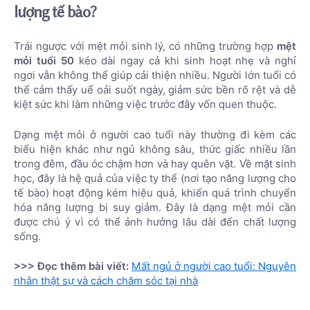
lượng tế bào?
Trái ngược với mệt mỏi sinh lý, có những trường hợp
mệt
mỏi tuổi 50
kéo dài ngay cả khi sinh hoạt nhẹ và nghỉ
ngơi vẫn không thể giúp cải thiện nhiều. Người lớn tuổi có
thể cảm thấy uể oải suốt ngày, giảm sức bền rõ rệt và dễ
kiệt sức khi làm những việc trước đây vốn quen thuộc.
Dạng mệt mỏi ở người cao tuổi này thường đi kèm các
biểu hiện khác như ngủ không sâu, thức giấc nhiều lần
trong đêm, đầu óc chậm hơn và hay quên vặt. Về mặt sinh
học, đây là hệ quả của việc ty thể (nơi tạo năng lượng cho
tế bào) hoạt động kém hiệu quả, khiến quá trình chuyển
hóa năng lượng bị suy giảm. Đây là dạng mệt mỏi cần
được chú ý vì có thể ảnh hưởng lâu dài đến chất lượng
sống.
>>> Đọc thêm bài viết:
Mất ngủ ở người cao tuổi: Nguyên
nhân thật sự và cách chăm sóc tại nhà