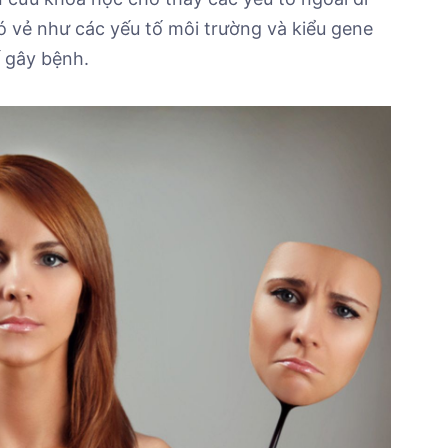
ó vẻ như các yếu tố môi trường và kiểu gene
ế gây bệnh.