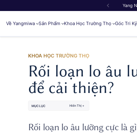
Yang 
Về Yangmiwa
Sản Phẩm
Khoa Học Trường Thọ
Góc Tri K
KHOA HỌC TRƯỜNG THỌ
Rối loạn lo âu l
để cải thiện?
Hiển Thị +
MỤC LỤC
Rối loạn lo âu lưỡng cực là gì