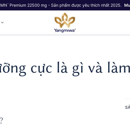
NMN
Premium 22500 mg - Sản phẩm được yêu thích nhất 2025.
Mu
™
ỷ
ưỡng cực là gì và là
SẢ
?