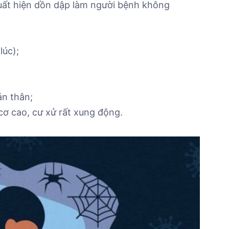
uất hiện dồn dập làm người bệnh không
lúc);
ản thân;
cơ cao, cư xử rất xung động.