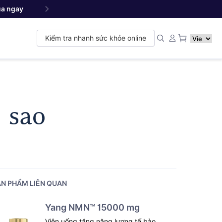
a ngay
Yang NMN
Premium 22500 mg - Sản phẩm đ
™
Kiểm tra nhanh sức khỏe online
m sao
N PHẨM LIÊN QUAN
Yang NMN™ 15000 mg
Viên uống tăng năng lượng tế bào