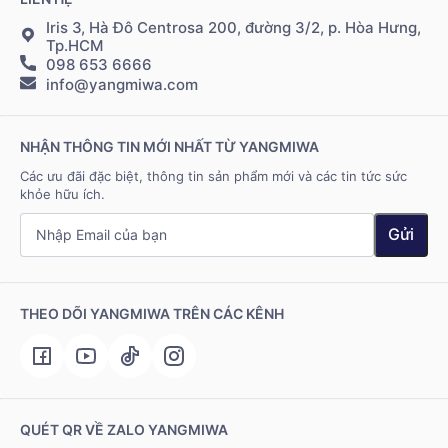
Điều khoản sử dụng
Đăng nhập Cộng tác viên
Giao hàng & vận chuyển
Iris 3, Hà Đô Centrosa 200, đường 3/2, p. Hòa Hưng,
Tp.HCM
098 653 6666
Hệ thống điểm bán
info@yangmiwa.com
Liên hệ
NHẬN THÔNG TIN MỚI NHẤT TỪ YANGMIWA
Các ưu đãi đặc biệt, thông tin sản phẩm mới và các tin tức sức
khỏe hữu ích.
Gửi
THEO DÕI YANGMIWA TRÊN CÁC KÊNH
QUÉT QR VỀ ZALO YANGMIWA