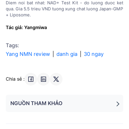
Diem noi bat nhat: NAD+ Test Kit - do luong duoc ket
qua. Gia 5.5 trieu VND tuong xung chat luong Japan-GMP
+ Liposome.
Tác giả: Yangmiwa
Tags:
Yang NMN review
danh gia
30 ngay
Chia sẻ :
NGUỒN THAM KHẢO
Nghien cuu khoa hoc quoc te