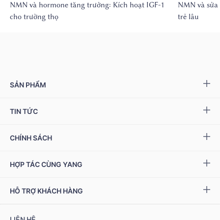
NMN và hormone tăng trưởng: Kích hoạt IGF-1
NMN và sửa 
cho trường thọ
trẻ lâu
SẢN PHẨM
Yang NMN™ 15000 mg
TIN TỨC
Yang NMN™ 22500 mg
Sự kiện & Ưu đãi
CHÍNH SÁCH
Miwa Slim
Báo chí
Giải quyết khiếu nại
HỢP TÁC CÙNG YANG
Ziptamin
Podcast - Video
Bảo hành & đổi trả
Chính sách đại lý
Bộ kiểm tra NAD
+
HỖ TRỢ KHÁCH HÀNG
Tuyển dụng
Bảo mật thông tin
Chính sách Cộng tác viên
Đặt hàng & thanh toán
LIÊN HỆ