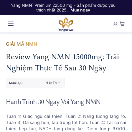
Yang NMN
Premium 22500 mg - Sản phẩm được yêu
Ya
™
thích nhất 2025.
Mua ngay
GIẢI MÃ NMN
Review Yang NMN 15000mg: Trải
Nghiệm Thực Tế Sau 30 Ngày
Hiển Thị +
MỤC LỤC
Hanh Trinh 30 Ngay Voi Yang NMN
Tuan 1: Giac ngu cai thien. Tuan 2: Nang luong tang ro.
Tuan 3: Da sang hon, tap trung tot hon. Tuan 4: Tat ca cai
thien tiep tuc, NAD+ tang dang ke. Diem tong: 9.0/10.