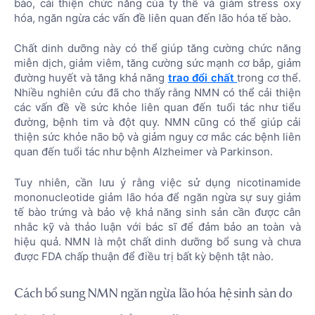
bào, cải thiện chức năng của ty thể và giảm stress oxy
hóa, ngăn ngừa các vấn đề liên quan đến lão hóa tế bào.
Chất dinh dưỡng này có thể giúp tăng cường chức năng
miễn dịch, giảm viêm, tăng cường sức mạnh cơ bắp, giảm
đường huyết và tăng khả năng
trao đổi chất
trong cơ thể.
Nhiều nghiên cứu đã cho thấy rằng NMN có thể cải thiện
các vấn đề về sức khỏe liên quan đến tuổi tác như tiểu
đường, bệnh tim và đột quỵ. NMN cũng có thể giúp cải
thiện sức khỏe não bộ và giảm nguy cơ mắc các bệnh liên
quan đến tuổi tác như bệnh Alzheimer và Parkinson.
Tuy nhiên, cần lưu ý rằng việc sử dụng nicotinamide
mononucleotide giảm lão hóa để ngăn ngừa sự suy giảm
tế bào trứng và bảo vệ khả năng sinh sản cần được cân
nhắc kỹ và thảo luận với bác sĩ để đảm bảo an toàn và
hiệu quả. NMN là một chất dinh dưỡng bổ sung và chưa
được FDA chấp thuận để điều trị bất kỳ bệnh tật nào.
Cách bổ sung NMN ngăn ngừa lão hóa hệ sinh sản do