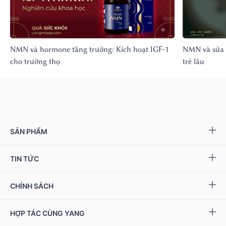
NMN và hormone tăng trưởng: Kích hoạt IGF-1
NMN và sửa 
cho trường thọ
trẻ lâu
SẢN PHẨM
Yang NMN™ 15000 mg
TIN TỨC
Yang NMN™ 22500 mg
Sự kiện & Ưu đãi
CHÍNH SÁCH
Miwa Slim
Báo chí
Giải quyết khiếu nại
HỢP TÁC CÙNG YANG
Ziptamin
Podcast - Video