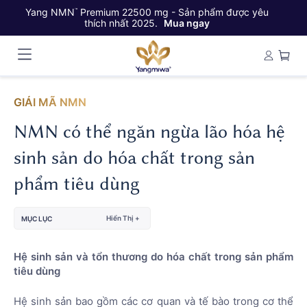
Yang NMN
Premium 22500 mg - Sản phẩm được yêu
Ya
™
thích nhất 2025.
Mua ngay
GIẢI MÃ NMN
NMN có thể ngăn ngừa lão hóa hệ
sinh sản do hóa chất trong sản
phẩm tiêu dùng
Hiển Thị +
MỤC LỤC
Hệ sinh sản và tổn thương do hóa chất trong sản phẩm
tiêu dùng
Hệ sinh sản bao gồm các cơ quan và tế bào trong cơ thể