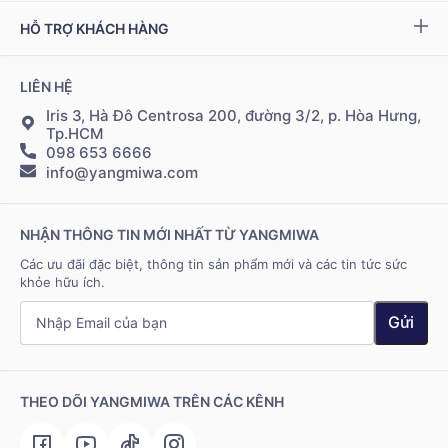
Bảo hành & đổi trả
Chính sách đại lý
Bộ kiểm tra NAD
+
HỖ TRỢ KHÁCH HÀNG
Tuyển dụng
Bảo mật thông tin
Chính sách Cộng tác viên
Đặt hàng & thanh toán
LIÊN HỆ
Điều khoản sử dụng
Đăng nhập Cộng tác viên
Giao hàng & vận chuyển
Iris 3, Hà Đô Centrosa 200, đường 3/2, p. Hòa Hưng,
Tp.HCM
098 653 6666
Hệ thống điểm bán
info@yangmiwa.com
Liên hệ
NHẬN THÔNG TIN MỚI NHẤT TỪ YANGMIWA
Các ưu đãi đặc biệt, thông tin sản phẩm mới và các tin tức sức
khỏe hữu ích.
Gửi
THEO DÕI YANGMIWA TRÊN CÁC KÊNH