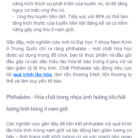
năng kích thích sự phát triển của tuyến vú, từ đó tăng
nguy cơ mắc ung thư vú.
Ung thư tuyến tiền liệt: Tiếp xúc với BPA có thể làm
tăng kích thước của tuyến tiền liệt đáng kể và có tiềm
năng gây ung thư ở nam giới.
Gần đây, một nghiên cứu mới từ Đại học Y khoa Nam Kinh
ở Trung Quốc chỉ ra rằng phthalate - một chất hóa học
được sử dụng trong đồ chơi, bao bì thực phẩm và dầu gội
đầu gây ra các dấu hiệu lão hóa tế bào trứng ở phụ nữ và
làm giảm tỷ lệ thụ tinh. Chất Phthalate tác động tiêu cực
tới
quá trình lão hóa
, làm tổn thương DNA, tổn thương ty
thể và làm suy yếu tế bào.
Phthalates - Hóa chất trong nhựa ảnh hưởng tới chất
lượng tinh trùng ở nam giới
Các nghiên cứu gần đây đã liên kết phthalate với quá trình
lão hóa tinh trùng nam giới và tác động làm giảm lượng cơ
bắp - tình trạng mất khối lượng cơ và sức mạnh liên quan