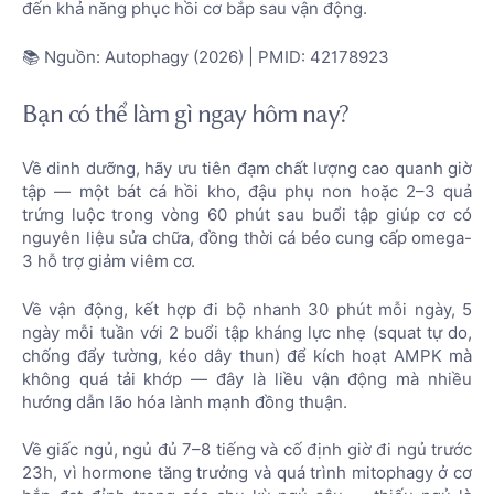
đến khả năng phục hồi cơ bắp sau vận động.
📚 Nguồn: Autophagy (2026) | PMID: 42178923
Bạn có thể làm gì ngay hôm nay?
Về dinh dưỡng, hãy ưu tiên đạm chất lượng cao quanh giờ
tập — một bát cá hồi kho, đậu phụ non hoặc 2–3 quả
trứng luộc trong vòng 60 phút sau buổi tập giúp cơ có
nguyên liệu sửa chữa, đồng thời cá béo cung cấp omega-
3 hỗ trợ giảm viêm cơ.
Về vận động, kết hợp đi bộ nhanh 30 phút mỗi ngày, 5
ngày mỗi tuần với 2 buổi tập kháng lực nhẹ (squat tự do,
chống đẩy tường, kéo dây thun) để kích hoạt AMPK mà
không quá tải khớp — đây là liều vận động mà nhiều
hướng dẫn lão hóa lành mạnh đồng thuận.
Về giấc ngủ, ngủ đủ 7–8 tiếng và cố định giờ đi ngủ trước
23h, vì hormone tăng trưởng và quá trình mitophagy ở cơ