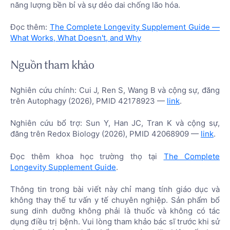
năng lượng bền bỉ và sự dẻo dai chống lão hóa.
Đọc thêm:
The Complete Longevity Supplement Guide —
What Works, What Doesn't, and Why
Nguồn tham khảo
Nghiên cứu chính: Cui J, Ren S, Wang B và cộng sự, đăng
trên Autophagy (2026), PMID 42178923 —
link
.
Nghiên cứu bổ trợ: Sun Y, Han JC, Tran K và cộng sự,
đăng trên Redox Biology (2026), PMID 42068909 —
link
.
Đọc thêm khoa học trường thọ tại
The Complete
Longevity Supplement Guide
.
Thông tin trong bài viết này chỉ mang tính giáo dục và
không thay thế tư vấn y tế chuyên nghiệp. Sản phẩm bổ
sung dinh dưỡng không phải là thuốc và không có tác
dụng điều trị bệnh. Vui lòng tham khảo bác sĩ trước khi sử