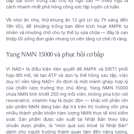
bắp đạt đỉnh trong các chu kỳ ngủ sâu — thiếu ngủ là
cách nhanh nhất phá hỏng công sức tập luyện cả tuần.
Về nhịn ăn nhẹ, thử khung ăn 12 giờ (ví dụ 7h sáng đến
19h tối), để khoảng trống ban đêm kích hoạt AMPK tự
nhiên và nhường chỗ cho ty thể tự sửa chữa — đây là can
thiệp lối sống đơn giản nhưng có nền tảng cơ chế rõ ràng.
Yang NMN 15000 và phục hồi cơ bắp
Vì NAD+ là điều kiện tiên quyết để AMPK và SIRT1 phối
hợp đốt mỡ, tái tạo ATP và dọn ty thể hỏng sau tập, việc
duy trì nền tảng NAD+ ổn định là một mảnh ghép hợp lý
của chiến lược trường thọ chủ động. Yang NMN 15000
chứa NMN tinh khiết 250 mg mỗi viên, không pha trộn với
resveratrol, vitamin hay tá dược độn — khác với phần lớn
sản phẩm NMN đang bán đại trà trên thị trường vốn pha
nhiều thành phần khiến hàm lượng NMN thực tế khó kiểm
soát. Sản phẩm được sản xuất tại Nhật Bản theo tiêu
chuẩn dược phẩm, là "món quà sức khoẻ từ Nhật Bản"
dành cho người trưởng thành quan tâm đến năng lượng,