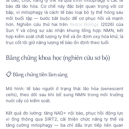
tế bào, chức năng ty thể và quá trình mitophagy ở các tế
bào đã lão hóa. Cơ chế này đặc biệt quan trọng với cơ
bắp, vì mitophagy là cách tế bào loại bỏ ty thể hỏng sau
mỗi buổi tập — bước bắt buộc để cơ phục hồi và mạnh
hơn. Nghiên cứu thứ hai trên
Redox Biology
(2026) của
Sun Y và cộng sự xác nhận khung tổng hợp: NMN, kết
hợp kiểm soát chất lượng ty thể và ổn định oxy hóa khử, là
trục cốt lõi giữ năng lượng tế bào ổn định theo tuổi.
Bằng chứng khoa học (nghiên cứu sơ bộ)
📋 Bằng chứng tiền lâm sàng
Mô hình: tế bào người ở trạng thái lão hóa (senescent
cells), theo dõi sau khi bổ sung NMN trong môi trường
nuôi cấy có kiểm soát.
Kết quả đo lường: tăng NAD+ nội bào, phục hồi động lực
vi ống thông qua SIRT2, cải thiện chức năng ty thể và
tăng cường mitophagy — ba chỉ dấu trực tiếp liên quan