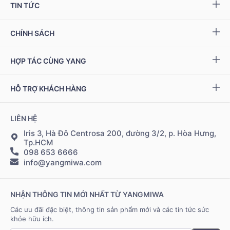
Yang NMN™ 15000 mg
TIN TỨC
Yang NMN™ 22500 mg
Sự kiện & Ưu đãi
CHÍNH SÁCH
Miwa Slim
Báo chí
Giải quyết khiếu nại
HỢP TÁC CÙNG YANG
Ziptamin
Podcast - Video
Bảo hành & đổi trả
Chính sách đại lý
Bộ kiểm tra NAD
+
HỖ TRỢ KHÁCH HÀNG
Tuyển dụng
Bảo mật thông tin
Chính sách Cộng tác viên
Đặt hàng & thanh toán
LIÊN HỆ
Điều khoản sử dụng
Đăng nhập Cộng tác viên
Giao hàng & vận chuyển
Iris 3, Hà Đô Centrosa 200, đường 3/2, p. Hòa Hưng,
Tp.HCM
098 653 6666
Hệ thống điểm bán
info@yangmiwa.com
Liên hệ
NHẬN THÔNG TIN MỚI NHẤT TỪ YANGMIWA
Các ưu đãi đặc biệt, thông tin sản phẩm mới và các tin tức sức
khỏe hữu ích.