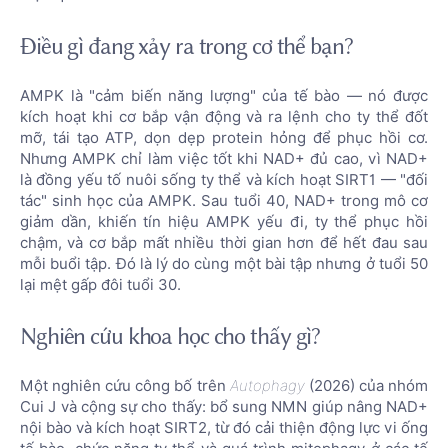
Điều gì đang xảy ra trong cơ thể bạn?
AMPK là "cảm biến năng lượng" của tế bào — nó được
kích hoạt khi cơ bắp vận động và ra lệnh cho ty thể đốt
mỡ, tái tạo ATP, dọn dẹp protein hỏng để phục hồi cơ.
Nhưng AMPK chỉ làm việc tốt khi NAD+ đủ cao, vì NAD+
là đồng yếu tố nuôi sống ty thể và kích hoạt SIRT1 — "đối
tác" sinh học của AMPK. Sau tuổi 40, NAD+ trong mô cơ
giảm dần, khiến tín hiệu AMPK yếu đi, ty thể phục hồi
chậm, và cơ bắp mất nhiều thời gian hơn để hết đau sau
mỗi buổi tập. Đó là lý do cùng một bài tập nhưng ở tuổi 50
lại mệt gấp đôi tuổi 30.
Nghiên cứu khoa học cho thấy gì?
Một nghiên cứu công bố trên
Autophagy
(2026) của nhóm
Cui J và cộng sự cho thấy: bổ sung NMN giúp nâng NAD+
nội bào và kích hoạt SIRT2, từ đó cải thiện động lực vi ống