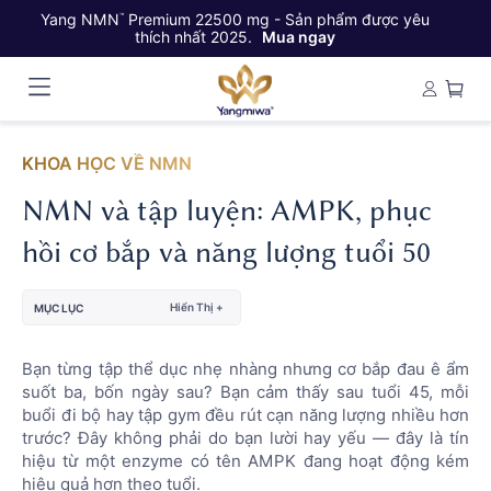
Yang NMN
Premium 22500 mg - Sản phẩm được yêu
Ya
™
thích nhất 2025.
Mua ngay
KHOA HỌC VỀ NMN
NMN và tập luyện: AMPK, phục
hồi cơ bắp và năng lượng tuổi 50
Hiển Thị +
MỤC LỤC
Bạn từng tập thể dục nhẹ nhàng nhưng cơ bắp đau ê ẩm
suốt ba, bốn ngày sau? Bạn cảm thấy sau tuổi 45, mỗi
buổi đi bộ hay tập gym đều rút cạn năng lượng nhiều hơn
trước? Đây không phải do bạn lười hay yếu — đây là tín
hiệu từ một enzyme có tên AMPK đang hoạt động kém
hiệu quả hơn theo tuổi.