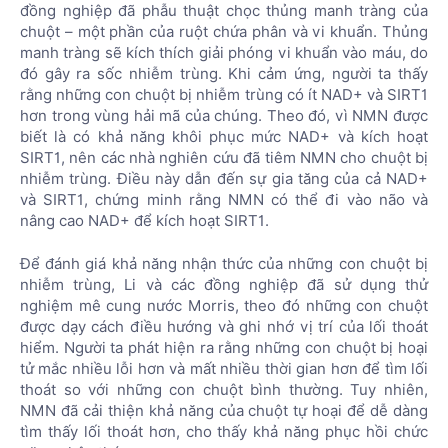
đồng nghiệp đã phẫu thuật chọc thủng manh tràng của
chuột – một phần của ruột chứa phân và vi khuẩn. Thủng
manh tràng sẽ kích thích giải phóng vi khuẩn vào máu, do
đó gây ra sốc nhiễm trùng. Khi cảm ứng, người ta thấy
rằng những con chuột bị nhiễm trùng có ít NAD+ và SIRT1
hơn trong vùng hải mã của chúng. Theo đó, vì NMN được
biết là có khả năng khôi phục mức NAD+ và kích hoạt
SIRT1, nên các nhà nghiên cứu đã tiêm NMN cho chuột bị
nhiễm trùng. Điều này dẫn đến sự gia tăng của cả NAD+
và SIRT1, chứng minh rằng NMN có thể đi vào não và
nâng cao NAD+ để kích hoạt SIRT1.
Để đánh giá khả năng nhận thức của những con chuột bị
nhiễm trùng, Li và các đồng nghiệp đã sử dụng thử
nghiệm mê cung nước Morris, theo đó những con chuột
được dạy cách điều hướng và ghi nhớ vị trí của lối thoát
hiểm. Người ta phát hiện ra rằng những con chuột bị hoại
tử mắc nhiều lỗi hơn và mất nhiều thời gian hơn để tìm lối
thoát so với những con chuột bình thường. Tuy nhiên,
NMN đã cải thiện khả năng của chuột tự hoại để dễ dàng
tìm thấy lối thoát hơn, cho thấy khả năng phục hồi chức