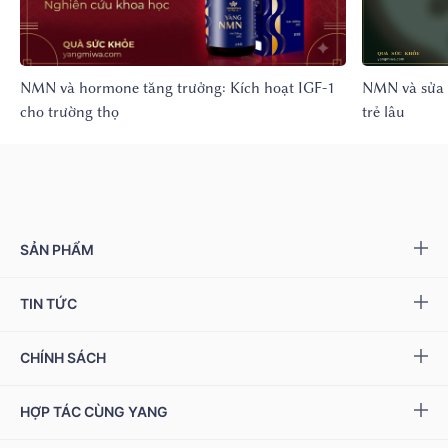
NMN và hormone tăng trưởng: Kích hoạt IGF-1
NMN và sửa 
cho trường thọ
trẻ lâu
SẢN PHẨM
Yang NMN™ 15000 mg
TIN TỨC
Yang NMN™ 22500 mg
Sự kiện & Ưu đãi
CHÍNH SÁCH
Miwa Slim
Báo chí
Giải quyết khiếu nại
HỢP TÁC CÙNG YANG
Ziptamin
Podcast - Video
Bảo hành & đổi trả