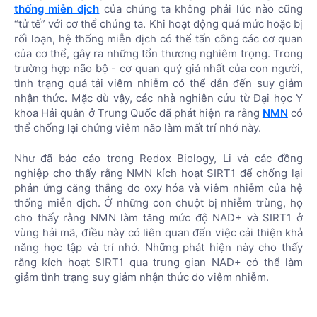
thống miễn dịch
của chúng ta không phải lúc nào cũng
“tử tế” với cơ thể chúng ta. Khi hoạt động quá mức hoặc bị
rối loạn, hệ thống miễn dịch có thể tấn công các cơ quan
của cơ thể, gây ra những tổn thương nghiêm trọng. Trong
trường hợp não bộ - cơ quan quý giá nhất của con người,
tình trạng quá tải viêm nhiễm có thể dẫn đến suy giảm
nhận thức. Mặc dù vậy, các nhà nghiên cứu từ Đại học Y
khoa Hải quân ở Trung Quốc đã phát hiện ra rằng
NMN
có
thể chống lại chứng viêm não làm mất trí nhớ này.
Như đã báo cáo trong Redox Biology, Li và các đồng
nghiệp cho thấy rằng NMN kích hoạt SIRT1 để chống lại
phản ứng căng thẳng do oxy hóa và viêm nhiễm của hệ
thống miễn dịch. Ở những con chuột bị nhiễm trùng, họ
cho thấy rằng NMN làm tăng mức độ NAD+ và SIRT1 ở
vùng hải mã, điều này có liên quan đến việc cải thiện khả
năng học tập và trí nhớ. Những phát hiện này cho thấy
rằng kích hoạt SIRT1 qua trung gian NAD+ có thể làm
giảm tình trạng suy giảm nhận thức do viêm nhiễm.