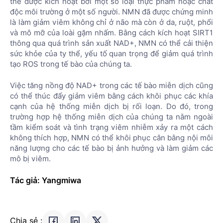
thể được kích hoạt bởi một số loại thực phẩm hoặc chất
độc môi trường ở một số người. NMN đã được chứng minh
là làm giảm viêm không chỉ ở não mà còn ở da, ruột, phổi
và mô mỡ của loài gặm nhấm. Bằng cách kích hoạt SIRT1
thông qua quá trình sản xuất NAD+, NMN có thể cải thiện
sức khỏe của ty thể, yếu tố quan trọng để giảm quá trình
tạo ROS trong tế bào của chúng ta.
Việc tăng nồng độ NAD+ trong các tế bào miễn dịch cũng
có thể thúc đẩy giảm viêm bằng cách khôi phục các khía
cạnh của hệ thống miễn dịch bị rối loạn. Do đó, trong
trường hợp hệ thống miễn dịch của chúng ta nằm ngoài
tầm kiểm soát và tình trạng viêm nhiễm xảy ra một cách
không thích hợp, NMN có thể khôi phục cân bằng nội môi
năng lượng cho các tế bào bị ảnh hưởng và làm giảm các
mô bị viêm.
Tác giả: Yangmiwa
Chia sẻ :