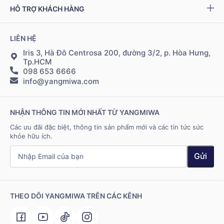
Chính sách đại lý
Bộ kiểm tra NAD
+
HỖ TRỢ KHÁCH HÀNG
Tuyển dụng
Bảo mật thông tin
Chính sách Cộng tác viên
Đặt hàng & thanh toán
LIÊN HỆ
Điều khoản sử dụng
Đăng nhập Cộng tác viên
Giao hàng & vận chuyển
Iris 3, Hà Đô Centrosa 200, đường 3/2, p. Hòa Hưng,
Tp.HCM
098 653 6666
Hệ thống điểm bán
info@yangmiwa.com
Liên hệ
NHẬN THÔNG TIN MỚI NHẤT TỪ YANGMIWA
Các ưu đãi đặc biệt, thông tin sản phẩm mới và các tin tức sức
khỏe hữu ích.
Gửi
THEO DÕI YANGMIWA TRÊN CÁC KÊNH