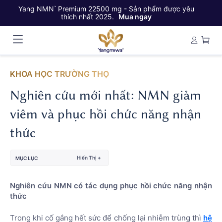
Yang NMN
Premium 22500 mg - Sản phẩm được yêu
Ya
™
thích nhất 2025.
Mua ngay
KHOA HỌC TRƯỜNG THỌ
Nghiên cứu mới nhất: NMN giảm
viêm và phục hồi chức năng nhận
thức
Hiển Thị +
MỤC LỤC
Nghiên cứu NMN có tác dụng phục hồi chức năng nhận
thức
Trong khi cố gắng hết sức để chống lại nhiễm trùng thì
hệ