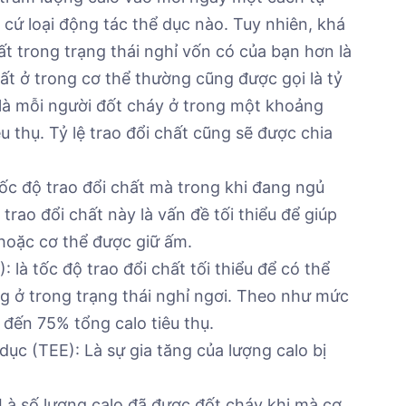
cứ loại động tác thể dục nào. Tuy nhiên, khá
ất trong trạng thái nghỉ vốn có của bạn hơn là
ất ở trong cơ thể thường cũng được gọi là tỷ
o là mỗi người đốt cháy ở trong một khoảng
êu thụ. Tỷ lệ trao đổi chất cũng sẽ được chia
tốc độ trao đổi chất mà trong khi đang ngủ
trao đổi chất này là vấn đề tối thiểu để giúp
hoặc cơ thể được giữ ấm.
: là tốc độ trao đổi chất tối thiểu để có thể
g ở trong trạng thái nghỉ ngơi. Theo như mức
 đến 75% tổng calo tiêu thụ.
dục (TEE): Là sự gia tăng của lượng calo bị
Là số lượng calo đã được đốt cháy khi mà cơ