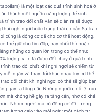
abolism) là một loạt các quá trình sinh hoá ở
ã ăn thành một nguồn năng lượng để sinh
á trình trao đổi chất vẫn sẽ diễn ra sẽ được
g thái nghỉ ngơi hoặc trạng thái cơ bản.
Sự trao
ngơi cũng là động cơ để cho cơ thể hoạt động.
có thể giữ cho tim đập, hay phổi thở hoặc
iêng những cơ quan lớn trong cơ thể như:
50% lượng calo đã được đốt cháy ở quá trình
trình trao đổi chất khi nghỉ ngơi sẽ chiếm từ
 mỗi ngày và thay đổi khác nhau tuỳ cơ thể.
rao đổi chất khi nghỉ ngơi có thể sẽ giúp bạn
ông gây ra tăng cân.
Những người có tỉ lệ trao
 hơn mà không hề gây ra tăng cân, nhờ có khả
 hơn. Nhóm người mà có động cơ đốt trong
 trăm lượng calo vào mỗi ngày một cách tự