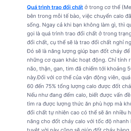
Quá trình trao đổi chất
ở trong cơ thể (Met
bên trong mỗi tế bào, việc chuyển calo đ
sống. Ngay cả khi bạn không làm gì, thì qu
gọi là quá trình trao đổi chất ở trong trạn
đổi chất, cụ thể sẽ là trao đổi chất nghỉ 
Đó sẽ là năng lượng giúp bạn đốt cháy để 
những cơ quan khác hoạt động. Chỉ tính r
não, thận, gan, tim đã chiếm tới khoảng 
này.
Đối với cơ thể của vận động viên, quá 
60 đến 75% tổng lượng calo được đốt cháy
Nếu như đang đếm calo, biết được vấn đề t
tìm ra được lượng thức ăn phù hợp mà kh
đổi chất tự nhiên cao có thể sẽ ăn nhiều
năng cho đốt cháy calo với tốc độ nhanh
tuyệt vời này cũng sẽ giúp đốt cháy hàng