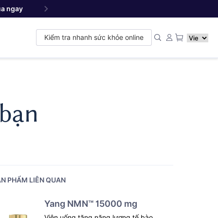
a ngay
Yang NMN
Premium 22500 mg - Sản phẩm đ
™
Kiểm tra nhanh sức khỏe online
 bạn
N PHẨM LIÊN QUAN
Yang NMN™ 15000 mg
Viên uống tăng năng lượng tế bào