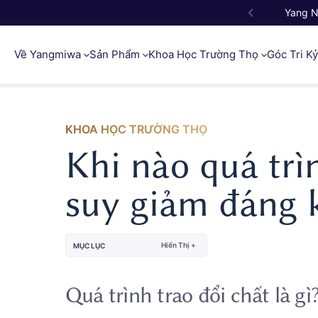
Yang 
Về Yangmiwa
Sản Phẩm
Khoa Học Trường Thọ
Góc Tri K
KHOA HỌC TRƯỜNG THỌ
Khi nào quá trì
suy giảm đáng 
Hiển Thị +
MỤC LỤC
Quá trình trao đổi chất là gì