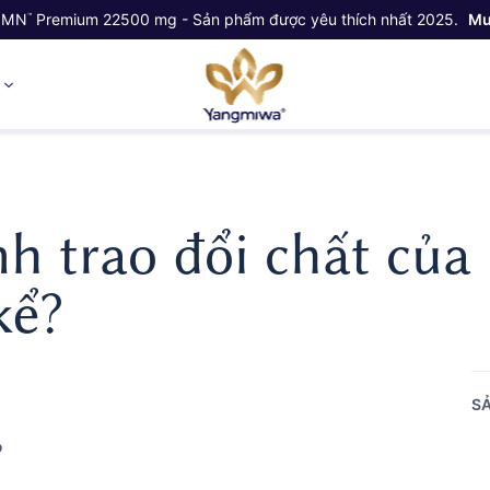
NMN
Premium 22500 mg - Sản phẩm được yêu thích nhất 2025.
Mu
™
ỷ
nh trao đổi chất của
kể?
SẢ
?