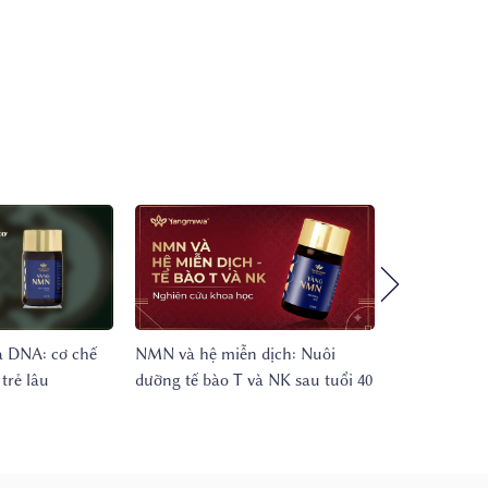
 DNA: cơ chế
NMN và hệ miễn dịch: Nuôi
NMN kết hợp
trẻ lâu
dưỡng tế bào T và NK sau tuổi 40
thu tối ưu, 