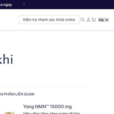
a ngay
Yang NMN
Premium 22500 mg - Sản phẩm đ
™
Kiểm tra nhanh sức khỏe online
khi
N PHẨM LIÊN QUAN
Yang NMN™ 15000 mg
Viên uống tăng năng lượng tế bào