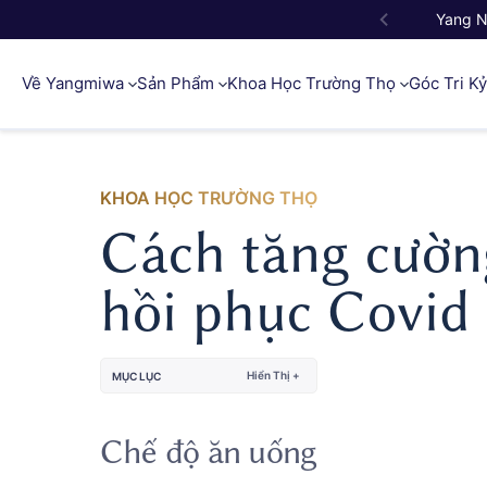
Yang 
Về Yangmiwa
Sản Phẩm
Khoa Học Trường Thọ
Góc Tri K
KHOA HỌC TRƯỜNG THỌ
Cách tăng cườn
hồi phục Covid
Hiển Thị +
MỤC LỤC
Chế độ ăn uống