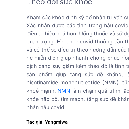
Theo dõi sức khỏe
Khám sức khỏe định kỳ để nhận tư vấn cũ
Xác nhận được các tình trạng hậu covi
điều trị hiệu quả hơn. Uống thuốc và sử d
quan trọng. Hồi phục covid thường cần th
và có thể sẽ điều trị theo hướng dẫn của
hệ miễn dịch giúp nhanh chóng phục hồi 
dịch càng suy giảm kèm theo đó là tình 
sản phẩm giúp tăng sức đề kháng, l
nicotinamide mononucleotide (NMN) cũn
khoẻ mạnh.
NMN
làm chậm quá trình lã
khỏe não bộ, tim mạch, tăng sức đề khá
nhân hậu covid.
Tác giả: Yangmiwa