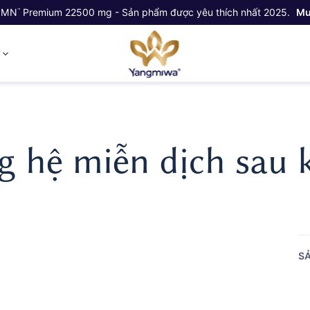
NMN
Premium 22500 mg - Sản phẩm được yêu thích nhất 2025.
Mu
™
ỷ
g hệ miễn dịch sau 
SẢ