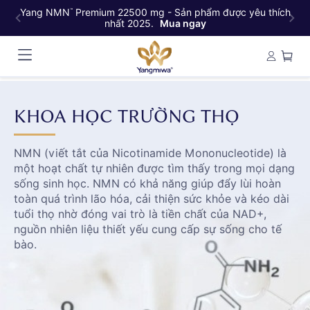
Yang NMN
Premium 22500 mg - Sản phẩm được yêu thích
Y
™
nhất 2025.
Mua ngay
KHOA HỌC TRƯỜNG THỌ
NMN (viết tắt của Nicotinamide Mononucleotide) là
một hoạt chất tự nhiên được tìm thấy trong mọi dạng
sống sinh học. NMN có khả năng giúp đẩy lùi hoàn
toàn quá trình lão hóa, cải thiện sức khỏe và kéo dài
tuổi thọ nhờ đóng vai trò là tiền chất của NAD+,
nguồn nhiên liệu thiết yếu cung cấp sự sống cho tế
bào.