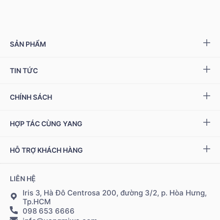
SẢN PHẨM
Yang NMN™ 15000 mg
TIN TỨC
Yang NMN™ 22500 mg
Sự kiện & Ưu đãi
CHÍNH SÁCH
Miwa Slim
Báo chí
Giải quyết khiếu nại
HỢP TÁC CÙNG YANG
Ziptamin
Podcast - Video
Bảo hành & đổi trả
Chính sách đại lý
Bộ kiểm tra NAD
+
HỖ TRỢ KHÁCH HÀNG
Tuyển dụng
Bảo mật thông tin
Chính sách Cộng tác viên
Đặt hàng & thanh toán
LIÊN HỆ
Điều khoản sử dụng
Đăng nhập Cộng tác viên
Giao hàng & vận chuyển
Iris 3, Hà Đô Centrosa 200, đường 3/2, p. Hòa Hưng,
Tp.HCM
098 653 6666
Hệ thống điểm bán