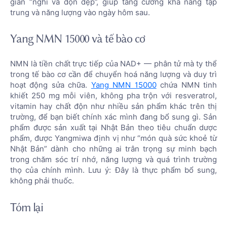
gian “nghỉ và dọn dẹp”, giúp tăng cường khả năng tập
trung và năng lượng vào ngày hôm sau.
Yang NMN 15000 và tế bào cơ
NMN là tiền chất trực tiếp của NAD+ — phân tử mà ty thể
trong tế bào cơ cần để chuyển hoá năng lượng và duy trì
hoạt động sửa chữa.
Yang NMN 15000
chứa NMN tinh
khiết 250 mg mỗi viên, không pha trộn với resveratrol,
vitamin hay chất độn như nhiều sản phẩm khác trên thị
trường, để bạn biết chính xác mình đang bổ sung gì. Sản
phẩm được sản xuất tại Nhật Bản theo tiêu chuẩn dược
phẩm, được Yangmiwa định vị như “món quà sức khoẻ từ
Nhật Bản” dành cho những ai trân trọng sự minh bạch
trong chăm sóc trí nhớ, năng lượng và quá trình trường
thọ của chính mình. Lưu ý: Đây là thực phẩm bổ sung,
không phải thuốc.
Tóm lại