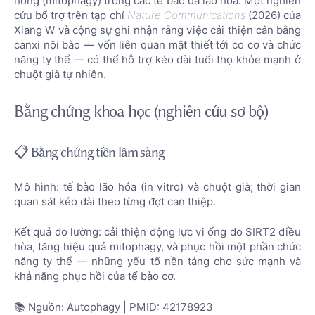
hỏng (mitophagy) trong các tế bào đã lão hóa. Một nghiên
cứu bổ trợ trên tạp chí
Nature Communications
(2026) của
Xiang W và cộng sự ghi nhận rằng việc cải thiện cân bằng
canxi nội bào — vốn liên quan mật thiết tới co cơ và chức
năng ty thể — có thể hỗ trợ kéo dài tuổi thọ khỏe mạnh ở
chuột già tự nhiên.
Bằng chứng khoa học (nghiên cứu sơ bộ)
📋 Bằng chứng tiền lâm sàng
Mô hình: tế bào lão hóa (in vitro) và chuột già; thời gian
quan sát kéo dài theo từng đợt can thiệp.
Kết quả đo lường: cải thiện động lực vi ống do SIRT2 điều
hòa, tăng hiệu quả mitophagy, và phục hồi một phần chức
năng ty thể — những yếu tố nền tảng cho sức mạnh và
khả năng phục hồi của tế bào cơ.
📚 Nguồn: Autophagy | PMID: 42178923