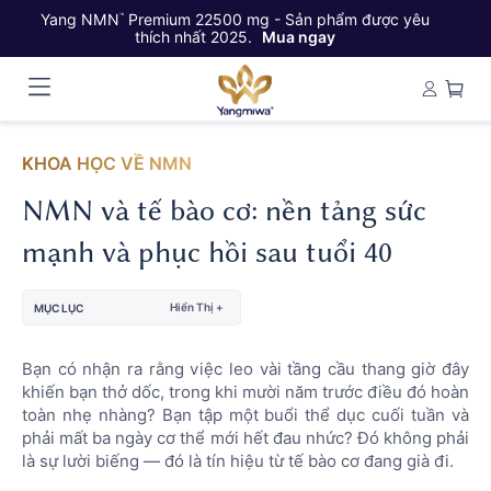
Yang NMN
Premium 22500 mg - Sản phẩm được yêu
Ya
™
thích nhất 2025.
Mua ngay
KHOA HỌC VỀ NMN
NMN và tế bào cơ: nền tảng sức
mạnh và phục hồi sau tuổi 40
Hiển Thị +
MỤC LỤC
Bạn có nhận ra rằng việc leo vài tầng cầu thang giờ đây
khiến bạn thở dốc, trong khi mười năm trước điều đó hoàn
toàn nhẹ nhàng? Bạn tập một buổi thể dục cuối tuần và
phải mất ba ngày cơ thể mới hết đau nhức? Đó không phải
là sự lười biếng — đó là tín hiệu từ tế bào cơ đang già đi.