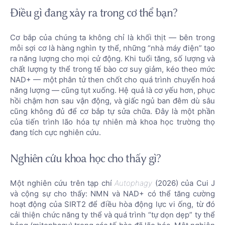
Điều gì đang xảy ra trong cơ thể bạn?
Cơ bắp của chúng ta không chỉ là khối thịt — bên trong
mỗi sợi cơ là hàng nghìn ty thể, những “nhà máy điện” tạo
ra năng lượng cho mọi cử động. Khi tuổi tăng, số lượng và
chất lượng ty thể trong tế bào cơ suy giảm, kéo theo mức
NAD+ — một phân tử then chốt cho quá trình chuyển hoá
năng lượng — cũng tụt xuống. Hệ quả là cơ yếu hơn, phục
hồi chậm hơn sau vận động, và giấc ngủ ban đêm dù sâu
cũng không đủ để cơ bắp tự sửa chữa. Đây là một phần
của tiến trình lão hóa tự nhiên mà khoa học trường thọ
đang tích cực nghiên cứu.
Nghiên cứu khoa học cho thấy gì?
Một nghiên cứu trên tạp chí
Autophagy
(2026) của Cui J
và cộng sự cho thấy: NMN và NAD+ có thể tăng cường
hoạt động của SIRT2 để điều hòa động lực vi ống, từ đó
cải thiện chức năng ty thể và quá trình “tự dọn dẹp” ty thể