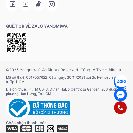
QUÉT QR VỀ ZALO YANGMIWA
©2025 Yangmiwa
. All Rights Reserved. Công ty TNHH Bihana
™
Mã số thuế: 0317057622. Cấp ngày: 30/11/2021 bởi Sở Kế hoạch và Đầu
tư Tp. HCM
Địa chỉ thuế: I-1.TM.06-3, Dự án HaDo Centrosa Garden, 200 đường 3/2,
phường Hòa Hưng, Tp.HCM
Chấp nhận thanh toán