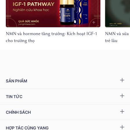
NMN và hormone tăng trưởng: Kích hoạt IGF-1
NMN và sửa 
cho trường thọ
trẻ lâu
SẢN PHẨM
Yang NMN™ 15000 mg
TIN TỨC
Yang NMN™ 22500 mg
Sự kiện & Ưu đãi
CHÍNH SÁCH
Miwa Slim
Báo chí
Giải quyết khiếu nại
HỢP TÁC CÙNG YANG