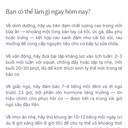
Bạn có thể làm gì ngay hôm nay?
Về dinh dưỡng, hãy ưu tiên đạm chất lượng cao trong mỗi
bữa ăn — khoảng một lòng bàn tay cá hồi, ức gà, đậu phụ
hoặc trứng — kết hợp rau xanh đậm như cải bó xôi, rau
muống để cung cấp nguyên liệu cho cơ bắp tự sửa chữa.
Về vận động, hãy đưa bài tập kháng lực vào lịch tuần: 2–3
buổi mỗi tuần với squat, chống đẩy hoặc tập tạ nhẹ, mỗi
buổi 20–30 phút, đủ để kích thích sinh ty thể mới trong tế
bào cơ.
Về giấc ngủ, hãy đảm bảo 7–8 tiếng mỗi đêm và đi ngủ
trước 23 giờ, bởi phần lớn hormone tăng trưởng — tín
hiệu chính cho phục hồi cơ — được tiết ra trong vài giờ
ngủ sâu đầu tiên.
Về nhịn ăn nhẹ, hãy thử khung ăn 10–12 tiếng mỗi ngày (ví
dụ 8 giờ sáng đến 8 giờ tối) để cho ty thể có khoảng thời