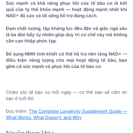
Sức mạnh và khả năng phục hồi của tế bào cơ là kết
quả của ty thể khỏe mạnh — hoạt động mạnh nhất khi
NAD+ đủ cao và lối sống hỗ trợ đúng cách.
Đạm chất lượng, tập kháng lực đều đặn và giấc ngủ sâu
là ba đòn bẩy tự nhiên giúp duy trì cơ chế này mà không
cần can thiệp phức tạp.
Bổ sung NMN tinh khiết có thể hỗ trợ nền tảng NAD+ —
điều kiện năng lượng cho mọi hoạt động tế bào, bao
gồm cả sức mạnh và phục hồi của tế bào cơ.
Chăm sóc tế bào cơ mỗi ngày — cơ thể bạn sẽ cảm ơn
bạn ở tuổi 60.
Đọc thêm:
The Complete Longevity Supplement Guide —
What Works, What Doesn't, and Why