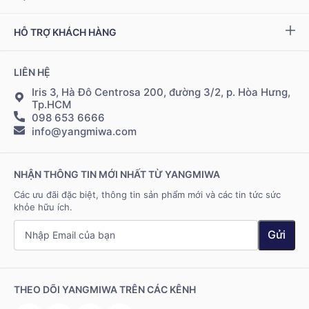
Ziptamin
Podcast - Video
Bảo hành & đổi trả
Chính sách đại lý
Bộ kiểm tra NAD
+
HỖ TRỢ KHÁCH HÀNG
Tuyển dụng
Bảo mật thông tin
Chính sách Cộng tác viên
Đặt hàng & thanh toán
LIÊN HỆ
Điều khoản sử dụng
Đăng nhập Cộng tác viên
Giao hàng & vận chuyển
Iris 3, Hà Đô Centrosa 200, đường 3/2, p. Hòa Hưng,
Tp.HCM
098 653 6666
Hệ thống điểm bán
info@yangmiwa.com
Liên hệ
NHẬN THÔNG TIN MỚI NHẤT TỪ YANGMIWA
Các ưu đãi đặc biệt, thông tin sản phẩm mới và các tin tức sức
khỏe hữu ích.
Gửi
THEO DÕI YANGMIWA TRÊN CÁC KÊNH