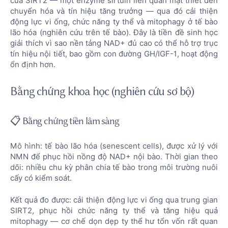
của SIRT2 — một enzyme sirtuin liên quan mật thiết đến
chuyển hóa và tín hiệu tăng trưởng — qua đó cải thiện
động lực vi ống, chức năng ty thể và mitophagy ở tế bào
lão hóa (nghiên cứu trên tế bào). Đây là tiền đề sinh học
giải thích vì sao nền tảng NAD+ đủ cao có thể hỗ trợ trục
tín hiệu nội tiết, bao gồm con đường GH/IGF-1, hoạt động
ổn định hơn.
Bằng chứng khoa học (nghiên cứu sơ bộ)
📋 Bằng chứng tiền lâm sàng
Mô hình: tế bào lão hóa (senescent cells), được xử lý với
NMN để phục hồi nồng độ NAD+ nội bào. Thời gian theo
dõi: nhiều chu kỳ phân chia tế bào trong môi trường nuôi
cấy có kiểm soát.
Kết quả đo được: cải thiện động lực vi ống qua trung gian
SIRT2, phục hồi chức năng ty thể và tăng hiệu quả
mitophagy — cơ chế dọn dẹp ty thể hư tổn vốn rất quan