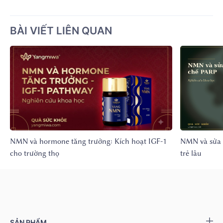
BÀI VIẾT LIÊN QUAN
NMN và hormone tăng trưởng: Kích hoạt IGF-1
NMN và sửa 
cho trường thọ
trẻ lâu
SẢN PHẨM