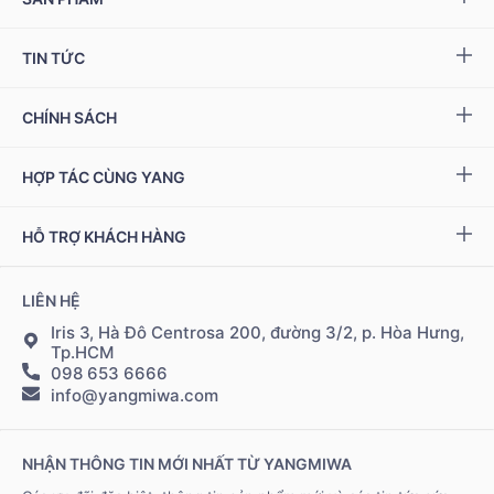
Yang NMN™ 15000 mg
TIN TỨC
Yang NMN™ 22500 mg
Sự kiện & Ưu đãi
CHÍNH SÁCH
Miwa Slim
Báo chí
Giải quyết khiếu nại
HỢP TÁC CÙNG YANG
Ziptamin
Podcast - Video
Bảo hành & đổi trả
Chính sách đại lý
Bộ kiểm tra NAD
+
HỖ TRỢ KHÁCH HÀNG
Tuyển dụng
Bảo mật thông tin
Chính sách Cộng tác viên
Đặt hàng & thanh toán
LIÊN HỆ
Điều khoản sử dụng
Đăng nhập Cộng tác viên
Giao hàng & vận chuyển
Iris 3, Hà Đô Centrosa 200, đường 3/2, p. Hòa Hưng,
Tp.HCM
098 653 6666
Hệ thống điểm bán
info@yangmiwa.com
Liên hệ
NHẬN THÔNG TIN MỚI NHẤT TỪ YANGMIWA