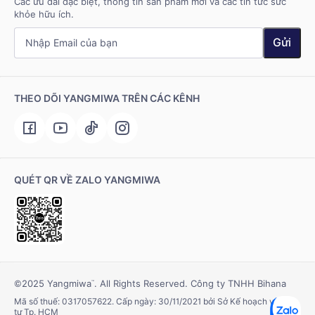
Các ưu đãi đặc biệt, thông tin sản phẩm mới và các tin tức sức
khỏe hữu ích.
Gửi
THEO DÕI YANGMIWA TRÊN CÁC KÊNH
QUÉT QR VỀ ZALO YANGMIWA
©2025 Yangmiwa
. All Rights Reserved. Công ty TNHH Bihana
™
Mã số thuế: 0317057622. Cấp ngày: 30/11/2021 bởi Sở Kế hoạch và Đầu
tư Tp. HCM