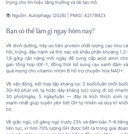
trọng cho tín hiệu tăng trưởng và tái tạo mô.
📚 Nguồn: Autophagy (2026) | PMID: 42178923
Bạn có thể làm gì ngay hôm nay?
Về dinh dưỡng, hãy ưu tiên protein chất lượng cao như cá
hồi, trứng, đậu nành và thịt nạc với khẩu phần khoảng 1,2–
1,6 g/kg cân nặng mỗi ngày để cung cấp acid amin cho
gan tổng hợp IGF-1, đồng thời bổ sung rau xanh đậm và
quả mọng cho vitamin nhóm B hỗ trợ chuyển hóa NAD+.
Về vận động, kết hợp tập kháng lực 3 buổi/tuần (mỗi buổi
30–40 phút với tạ hoặc dây kháng lực) cùng đi bộ nhanh
30 phút/ngày, 5 ngày/tuần — đây là kích thích sinh lý
mạnh nhất giúp tuyến yên tiết GH tự nhiên và duy trì khối
cơ.
Về giấc ngủ, cố gắng ngủ trước 23h và đảm bảo 7–8 tiếng
liên tục, vì hơn 70% lượng GH được tiết ra trong giai đoạn