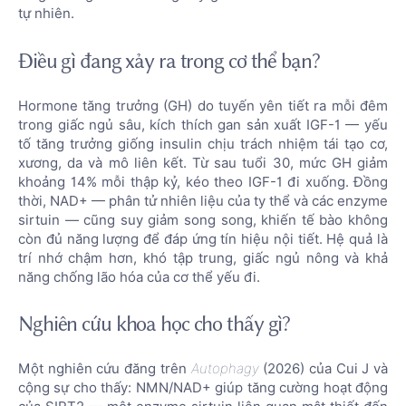
tự nhiên.
Điều gì đang xảy ra trong cơ thể bạn?
Hormone tăng trưởng (GH) do tuyến yên tiết ra mỗi đêm
trong giấc ngủ sâu, kích thích gan sản xuất IGF-1 — yếu
tố tăng trưởng giống insulin chịu trách nhiệm tái tạo cơ,
xương, da và mô liên kết. Từ sau tuổi 30, mức GH giảm
khoảng 14% mỗi thập kỷ, kéo theo IGF-1 đi xuống. Đồng
thời, NAD+ — phân tử nhiên liệu của ty thể và các enzyme
sirtuin — cũng suy giảm song song, khiến tế bào không
còn đủ năng lượng để đáp ứng tín hiệu nội tiết. Hệ quả là
trí nhớ chậm hơn, khó tập trung, giấc ngủ nông và khả
năng chống lão hóa của cơ thể yếu đi.
Nghiên cứu khoa học cho thấy gì?
Một nghiên cứu đăng trên
Autophagy
(2026) của Cui J và
cộng sự cho thấy: NMN/NAD+ giúp tăng cường hoạt động