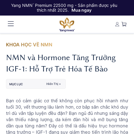
Yang NMN
Premium 22500 mg - Sản phẩm được yêu
Ya
™
thích nhất 2025.
Mua ngay
KHOA HỌC VỀ NMN
NMN và Hormone Tăng Trưởng
IGF-1: Hỗ Trợ Trẻ Hóa Tế Bào
Hiển Thị +
MỤC LỤC
Bạn có cảm giác cơ thể không còn phục hồi nhanh như
tuổi 30, vết thương lâu lành hơn, cơ bắp săn chắc khó duy
trì dù vẫn tập luyện đều đặn? Bạn ngủ đủ nhưng sáng dậy
vẫn thiếu năng lượng, da kém đàn hồi và mỡ bụng tăng
dần qua từng năm? Đây có thể là dấu hiệu trục hormone
tăng trưởng – IGF-1 đang suy giảm theo tiến trình lão hóa