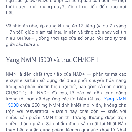
ngủ sâu (slow-wave sleep) ba tiếng đầu của đêm — một
thói quen nhỏ nhưng quyết định trực tiếp đến trục nội
tiết.
Về nhịn ăn nhẹ, áp dụng khung ăn 12 tiếng (ví dụ 7h sáng
– 7h tối) giúp giảm tải insulin nền và tăng độ nhạy với tín
hiệu GH/IGF-1, đồng thời tạo cửa sổ phục hồi cho ty thể
giữa các bữa ăn.
Yang NMN 15000 và trục GH/IGF-1
NMN là tiền chất trực tiếp của NAD+ — phân tử mà các
enzyme sirtuin sử dụng để điều phối chuyển hóa năng
lượng và phản hồi tín hiệu nội tiết, bao gồm cả con đường
GH/IGF-1; khi NAD+ đủ cao, tế bào có nền tảng năng
lượng tốt hơn để đáp ứng các tín hiệu tái tạo.
Yang NMN
15000
chứa 250 mg NMN tinh khiết mỗi viên, không pha
trộn với resveratrol, vitamin hay chất độn — khác với
nhiều sản phẩm NMN trên thị trường thường được trộn
nhiều thành phần. Sản phẩm được sản xuất tại Nhật Bản
theo tiêu chuẩn dược phẩm, là món quà sức khoẻ từ Nhật